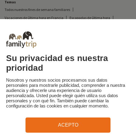
Temas
Todos nuestros fines de semana familiares
Vacaciones de última hora en Francia
Escapadas de última hora
Todas nuestras vacaciones familiares en Francia
Escapada insólita
Vacaciones en camping en Francia
Destinos
Vacaciones de esquí en Francia
Su privacidad es nuestra
prioridad
Familytrip
© 2026 Familytrip
¿Quiénes somos?
Condiciones generales y política de privacidad
Nosotros y nuestros socios procesamos sus datos
personales para mostrarle publicidad, comprender a nuestra
Lo que la prensa dice de nosotros
Socios
FAQ
Blog
Mapa del sitio
audiencia y ofrecerle una experiencia de usuario
personalizada. Usted puede elegir quién utiliza sus datos
personales y con qué fin. También puede cambiar la
Pago seguro
dirigido por Sooyoos
configuración de las cookies en cualquier momento.
Llámenos al
¿Necesitas ayuda?
ACEPTO
09 72 26 99 33