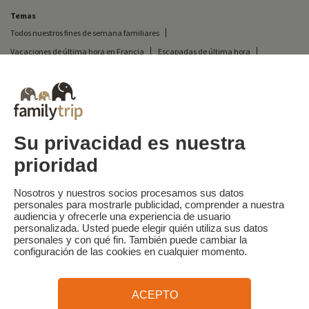
Temas
Todos nuestros fines de semana familiares
Vacaciones de última hora en Francia
Escapadas de última hora
Todas nuestras vacaciones familiares en Francia
Escapada insólita
Vacaciones en camping en Francia
Destinos
Vacaciones de esquí en Francia
Su privacidad es nuestra
prioridad
Familytrip
© 2026 Familytrip
¿Quiénes somos?
Condiciones generales y política de privacidad
Nosotros y nuestros socios procesamos sus datos
personales para mostrarle publicidad, comprender a nuestra
Lo que la prensa dice de nosotros
Socios
FAQ
Blog
Mapa del sitio
audiencia y ofrecerle una experiencia de usuario
personalizada. Usted puede elegir quién utiliza sus datos
personales y con qué fin. También puede cambiar la
Pago seguro
dirigido por Sooyoos
configuración de las cookies en cualquier momento.
Llámenos al
¿Necesitas ayuda?
ACEPTO
09 72 26 99 33