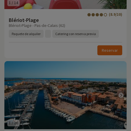
1
/
14
(8.9/10)
Blériot-Plage
Blériot-Plage - Pas-de-Calais (62)
Paquete de alquiler
Catering con reserva previa
Reservar
1
/
26