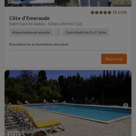
1
/
20
(9.1/10)
Côte d'Emeraude
Saint-Cast-le-Guildo - Côtes-d'Armor (22)
Alojamientos de alquiler
Club infantil de 3 a 17 años
Descubra las actividades cercanas
Reservar
1
/
19