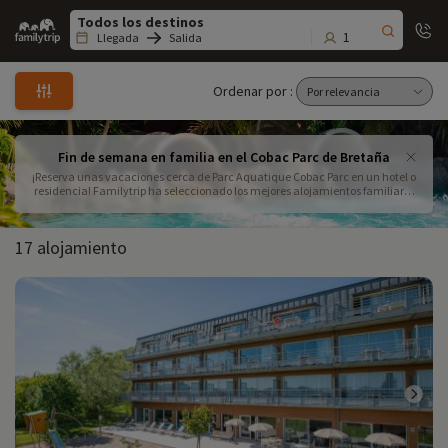
Family
trip
1
Llegada
Salida
Ordenar por :
Fin de semana en familia en el Cobac Parc de Bretaña
¡Reserva unas vacaciones cerca de Parc Aquatique Cobac Parc en un hotel o
residencia! Familytrip ha seleccionado los mejores alojamientos familiares
para unas vacaciones con Parc Aquatique. El Aqua'Fun Parc es el parque
acuático más grande de la región de Grand Ouest, con toboganes
totalmente nuevos, un río rápido y olas gigantes que le esperan.
17 alojamiento