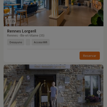
1
/
15
Rennes Lorgeril
Rennes - Ille-et-Vilaine (35)
Desayuno
Acceso Wifi
Reservar