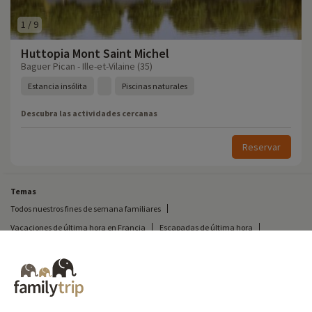
1
/
9
Huttopia Mont Saint Michel
Baguer Pican - Ille-et-Vilaine (35)
Estancia insólita
Piscinas naturales
Descubra las actividades cercanas
Reservar
Temas
Todos nuestros fines de semana familiares
Vacaciones de última hora en Francia
Escapadas de última hora
Todas nuestras vacaciones familiares en Francia
Escapada insólita
Vacaciones en camping en Francia
Destinos
Vacaciones de esquí en Francia