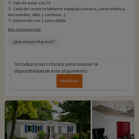
Para más información
Sala de estar con TV
Zona de cocina totalmente equipada (nevera, vitrocerámica,
- Se aceptan mascotas, con coste adicional
microondas, ollas y sartenes...)
Habitación con 1 cama doble
Más información
¿Qué incluye el precio?
Introduzca sus criterios para conocer la
disponibilidad de este alojamiento
Modificar