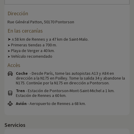
Dirección
Rue Général Patton, 50170 Pontorson
En las cercanías
➤
58 km de Rennes y a 47 km de Saint-Malo.
A
Primeras tiendas a 700 m.
➤
Playa de Verger a 40 km.
➤
Vehículo recomendado
➤
Accès
Coche
- Desde París, tome las autopistas A13 y A84 en
dirección a la N175 en Poilley. Tome la salida 34 y abandone la
N175. Continúe por la N175 en dirección a Pontorson.
Tren
- Estación de Pontorson-Mont-Saint-Michel a 1 km.
Estación de Rennes a 60 km.
Avión
- Aeropuerto de Rennes a 68 km.
Servicios