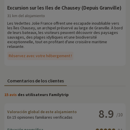
Excursion sur les Iles de Chausey (Depuis Granville)
31 km del alojamiento
Les Vedettes Jolie France offrent une escapade inoubliable vers
les îles Chausey, un archipel préservé au large de Granville. À bord
de leurs bateaux, les visiteurs peuvent découvrir des paysages
sauvages, des plages idylliques et une biodiversité
exceptionnelle, tout en profitant d'une croisière maritime
relaxante.
Réservez avec votre hébergement !
Comentarios de los clientes
15 avis
des utilisateurs Familytrip
8.9
Valoración global de este alojamiento
/10
En 15 opiniones familiares verificadas
Situación geográfica
9.1