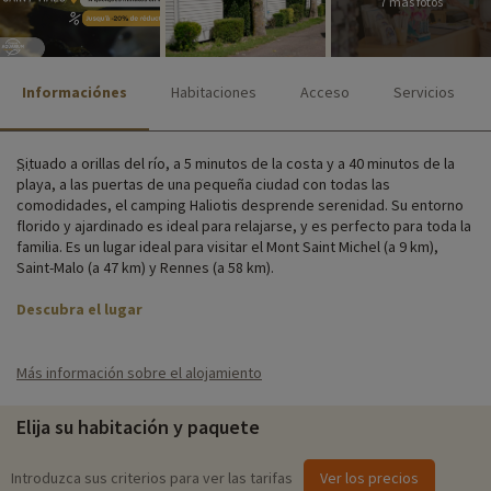
7 más fotos
Informaciónes
Habitaciones
Acceso
Servicios
Situado a orillas del río, a 5 minutos de la costa y a 40 minutos de la
playa, a las puertas de una pequeña ciudad con todas las
comodidades, el camping Haliotis desprende serenidad. Su entorno
florido y ajardinado es ideal para relajarse, y es perfecto para toda la
familia. Es un lugar ideal para visitar el Mont Saint Michel (a 9 km),
Saint-Malo (a 47 km) y Rennes (a 58 km).
Descubra el lugar
Durante sus vacaciones en Normandía, podrá disfrutar de una piscina
exterior con piscina infantil, un espacio de relajación, un
Más información sobre el alojamiento
aparcamiento, conexión Wi-Fi en todo el camping, una tienda de
alimentación y numerosas actividades para grandes y pequeños.
Elija su habitación y paquete
En el camping te alojarás en cómodas cabañas con capacidad para 6
personas. Todas disponen de salón con televisión, cocina y terraza
Introduzca sus criterios para ver las tarifas
Ver los precios