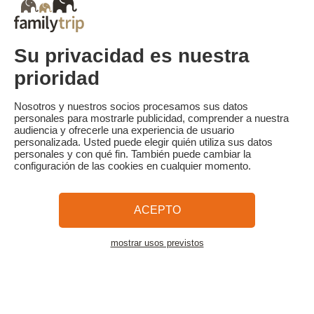
El saldo de la reserva deberá abonarse a más tardar 30 días antes
del inicio de las vacaciones. El cliente recibirá un recordatorio de
pago del saldo de la reserva por correo electrónico 35 días antes
del inicio de la estancia.
Su privacidad es nuestra
Las penalizaciones por cancelación se calculan según el siguiente
baremo:
prioridad
- Anulación 30 días o más antes del inicio de la estancia: retención
del depósito.
- Anulación menos de 30 días antes del inicio de la estancia: 100%
Nosotros y nuestros socios procesamos sus datos
del precio de la estancia.
personales para mostrarle publicidad, comprender a nuestra
audiencia y ofrecerle una experiencia de usuario
personalizada. Usted puede elegir quién utiliza sus datos
personales y con qué fin. También puede cambiar la
configuración de las cookies en cualquier momento.
Familytrip
© 2026 Familytrip
¿Quiénes somos?
Condiciones generales y política de privacidad
ACEPTO
Lo que la prensa dice de nosotros
Socios
FAQ
Blog
Mapa del sitio
mostrar usos previstos
Ver el alojamiento
Pago seguro
dirigido por Sooyoos
Llámenos al
¿Necesitas ayuda?