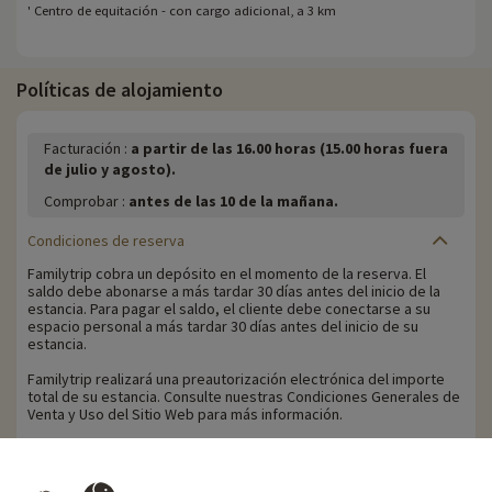
' Centro de equitación - con cargo adicional, a 3 km
Políticas de alojamiento
Facturación :
a partir de las 16.00 horas (15.00 horas fuera
de julio y agosto).
Comprobar :
antes de las 10 de la mañana.
Condiciones de reserva
Familytrip cobra un depósito en el momento de la reserva. El
saldo debe abonarse a más tardar 30 días antes del inicio de la
estancia. Para pagar el saldo, el cliente debe conectarse a su
espacio personal a más tardar 30 días antes del inicio de su
estancia.
Familytrip realizará una preautorización electrónica del importe
total de su estancia. Consulte nuestras Condiciones Generales de
Venta y Uso del Sitio Web para más información.
Política de anulación