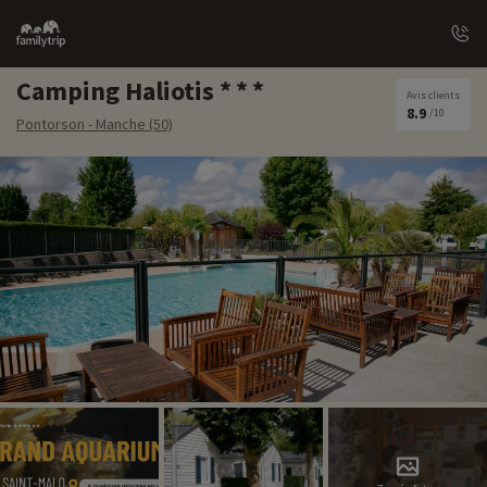
Family
trip
Camping Haliotis
Avis clients
8.9
/10
Pontorson - Manche (50)