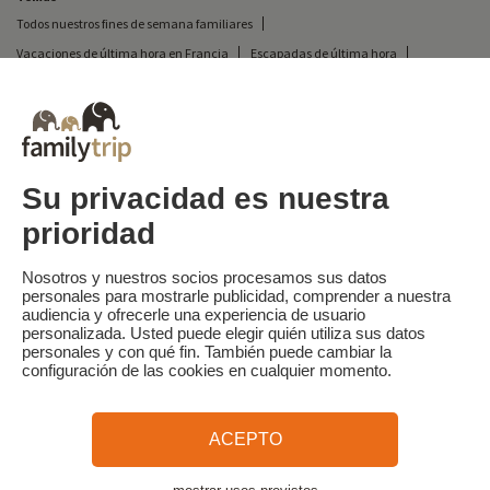
Todos nuestros fines de semana familiares
Vacaciones de última hora en Francia
Escapadas de última hora
Todas nuestras vacaciones familiares en Francia
Escapada insólita
Vacaciones en camping en Francia
Destinos
Vacaciones de esquí en Francia
Su privacidad es nuestra
prioridad
Familytrip
© 2026 Familytrip
¿Quiénes somos?
Condiciones generales y política de privacidad
Nosotros y nuestros socios procesamos sus datos
personales para mostrarle publicidad, comprender a nuestra
Lo que la prensa dice de nosotros
Socios
FAQ
Blog
Mapa del sitio
audiencia y ofrecerle una experiencia de usuario
personalizada. Usted puede elegir quién utiliza sus datos
personales y con qué fin. También puede cambiar la
Pago seguro
dirigido por Sooyoos
configuración de las cookies en cualquier momento.
Llámenos al
¿Necesitas ayuda?
ACEPTO
09 72 26 99 33