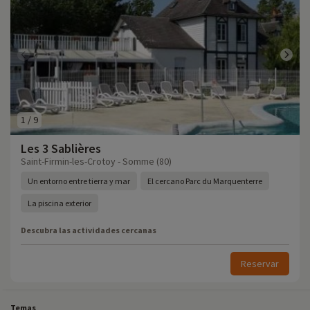
1
/
9
Les 3 Sablières
Saint-Firmin-les-Crotoy - Somme (80)
Un entorno entre tierra y mar
El cercano Parc du Marquenterre
La piscina exterior
Descubra las actividades cercanas
Reservar
Temas