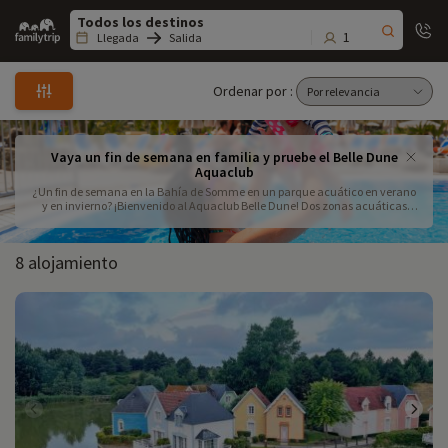
Family
trip
1
Llegada
Salida
Ordenar por :
Vaya un fin de semana en familia y pruebe el Belle Dune
Aquaclub
¿Un fin de semana en la Bahía de Somme en un parque acuático en verano
y en invierno? ¡Bienvenido al Aquaclub Belle Dune! Dos zonas acuáticas
para disfrute de padres e hijos. En el interior, en un ambiente climatizado a
29°C todo el año, hay toboganes, bañeras de hidromasaje y una playa para
bebés con piscina infantil. En el exterior, hay piscinas, toboganes y juegos
8 alojamiento
para niños. Reserve unas vacaciones cerca del parque acuático Belle Dune y
disfrute de los placeres del agua en todas las estaciones.