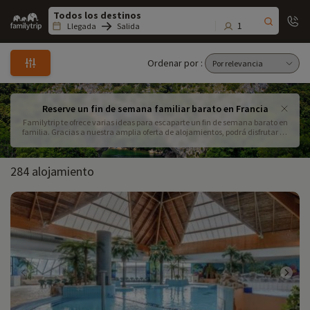
Family
trip
1
Llegada
Salida
Ordenar por :
Reserve un fin de semana familiar barato en Francia
Familytrip te ofrece varias ideas para escaparte un fin de semana barato en
familia. Gracias a nuestra amplia oferta de alojamientos, podrá disfrutar de
una escapada familiar sin salirse del presupuesto. Reserve su fin de semana
económico y salga con sus hijos con toda tranquilidad.
284 alojamiento