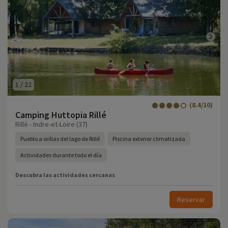
1
/
22
(8.4/10)
Camping Huttopia Rillé
Rillé - Indre-et-Loire (37)
Pueblo a orillas del lago de Rillé
Piscina exterior climatizada
Actividades durante todo el día
Descubra las actividades cercanas
Reservar