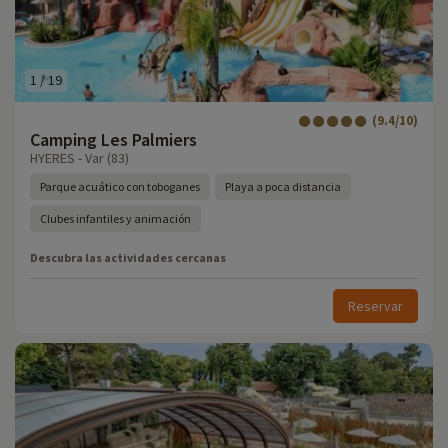
1
/
19
(9.4/10)
Camping Les Palmiers
HYERES - Var (83)
Parque acuático con toboganes
Playa a poca distancia
Clubes infantiles y animación
Descubra las actividades cercanas
Reservar