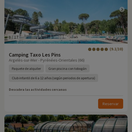
1
/
17
(9.1/10)
Camping Taxo Les Pins
Argelès-sur-Mer - Pyrénées-Orientales (66)
Paquete de alquiler
Gran piscina con tobogán
Club infantil de 6 a 12 años (según periodos de apertura)
Descubra las actividades cercanas
Reservar