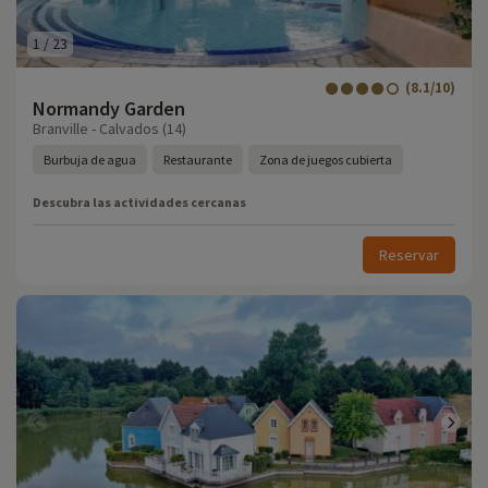
1
/
23
(8.1/10)
Normandy Garden
Branville - Calvados (14)
Burbuja de agua
Restaurante
Zona de juegos cubierta
Descubra las actividades cercanas
Reservar