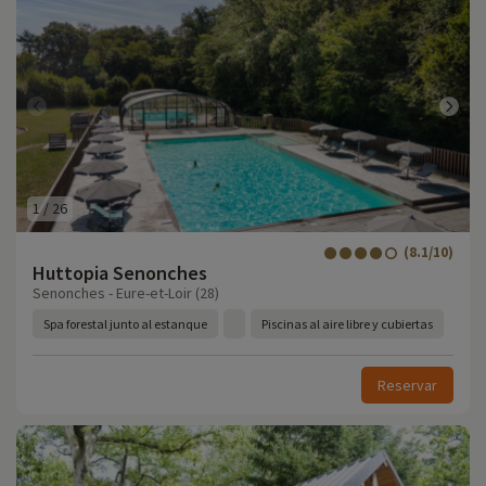
1
/
26
(8.1/10)
Huttopia Senonches
Senonches - Eure-et-Loir (28)
Spa forestal junto al estanque
Piscinas al aire libre y cubiertas
Reservar