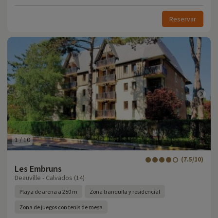
Reservar
1
/
10
(7.5/10)
Les Embruns
Deauville - Calvados (14)
Playa de arena a 250 m
Zona tranquila y residencial
Zona de juegos con tenis de mesa