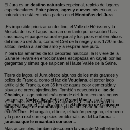
El Jura es un 
destino natural
excepcional, repleto de lugares 
espectaculares. Entre 
picos, lagos y cuevas
 misteriosa, la 
naturaleza está en todas partes en el 
Montañas del Jura
.
¡Es imposible priorizar un destino, el Valle de Hérisson y la 
Meseta de los 7 Lagos marean con tanto por descubrir! Las 
cascadas, el parque natural regional y los picos emblemáticos 
del macizo del Jura, como el Crêt de la neige y sus 1720 m de 
altitud, invitan al senderismo y a respirar aire puro. 
Y para los amantes de los deportes náuticos, la Rivière de la 
Saine le llevará en emocionantes escapadas en kayak por las 
gargantas y simas que salpican el Haute Vallée de la Saine.
Tierra de lagos, el Jura ofrece algunos de los más grandes y 
bellos de Francia, como el 
lac de Vouglans
, el tercer lago 
artificial de Francia, con 35 km de aguas color esmeralda y 
playas de arena ajardinadas. También descubrirá el 
lac de 
Chalain
, el lago natural más grande del Jura, con sus aguas 
turquesas, 
Narlay, Ilay, Petit et Grand Maclu
, los 4 lagos 
Y con toda esta maravillosa naturaleza, el Jura alberga un 
dominados por el "Pic de l'Aigle" o el 
balneario de Clairvaux-
fauna salvaje de montaña
que podrá observar durante sus 
les-Lacs
. 
excursiones. El urogallo, el lince, el halcón peregrino, el rebeco 
y la garza real son especies emblemáticas del 
La fauna 
jurásica que le encantará conocer
...
Más accesibles, también descubrirá la vaca de Montbéliarde y 