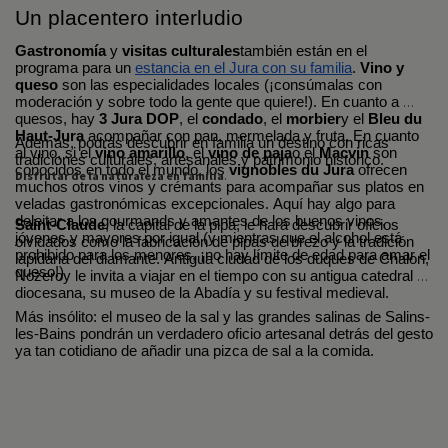
Un placentero interludio
Gastronomía
 y 
visitas culturales
también están en el 
programa para un 
estancia en el Jura con su familia
. 
Vino y 
queso
 son las especialidades locales (¡consúmalas con 
moderación y sobre todo la gente que quiere!). En cuanto a 
quesos, hay
 3 Jura DOP
, el 
condado
, el 
morbier
y el 
Bleu du 
Haut-Jura 
acompañar con pan, mermelada y fruta. En cuanto 
Además, podrás descubrir en familia un destino con ricas 
al vino, si el 
vino amarillo
, el 
vino de paja
o el 
Macvin
 son 
tradiciones culturales, artesanales y patrimonio histórico.
conocidos en todo el mundo, los 
vignobles du Jura
 ofrecen 
Disfrutar de la naturaleza en familia
.
muchos otros vinos y crémants para acompañar sus platos en 
veladas gastronómicas excepcionales. Aquí hay algo para 
deleitar a los gourmands y amantes de los buenos vinos, 
Saint-Claude
, la capital de la pipa, le hará descubrir oficios 
jóvenes y mayores por igual (y mientras que el alcohol está 
olvidados como la fabricación de pipas de brezo y la tradición 
prohibido para los menores, ¡no hay límite de edad para amar el 
lapidaria del diamante. Antigua ciudad de los duques de Chalon, 
queso!)
Nozeroy le invita a viajar en el tiempo con su antigua catedral 
diocesana, su museo de la Abadía y su festival medieval. 
Más insólito: el museo de la sal y las grandes salinas de Salins-
les-Bains pondrán un verdadero oficio artesanal detrás del gesto 
ya tan cotidiano de añadir una pizca de sal a la comida. 