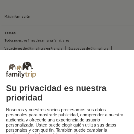
Más información
Temas
Todos nuestros fines de semana familiares
Vacaciones de última hora en Francia
Escapadas de última hora
Todas nuestras vacaciones familiares en Francia
Escapada insólita
Vacaciones en camping en Francia
Destinos
Vacaciones de esquí en Francia
Su privacidad es nuestra
prioridad
Familytrip
© 2026 Familytrip
¿Quiénes somos?
Condiciones generales y política de privacidad
Nosotros y nuestros socios procesamos sus datos
personales para mostrarle publicidad, comprender a nuestra
Lo que la prensa dice de nosotros
Socios
FAQ
Blog
Mapa del sitio
audiencia y ofrecerle una experiencia de usuario
personalizada. Usted puede elegir quién utiliza sus datos
personales y con qué fin. También puede cambiar la
Pago seguro
dirigido por Sooyoos