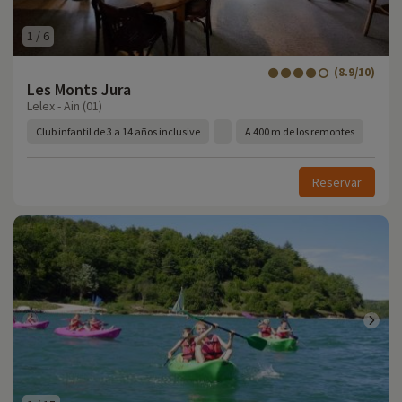
1
/
6
(8.9/10)
Les Monts Jura
Lelex - Ain (01)
Club infantil de 3 a 14 años inclusive
A 400 m de los remontes
Reservar