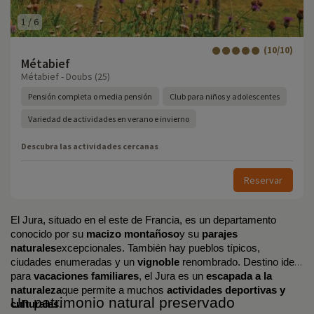
1
/
6
(10/10)
Métabief
Métabief - Doubs (25)
Pensión completa o media pensión
Club para niños y adolescentes
Variedad de actividades en verano e invierno
Descubra las actividades cercanas
Reservar
El Jura, situado en el este de Francia, es un departamento 
conocido por su 
macizo montañoso
y su 
parajes 
naturales
excepcionales. También hay pueblos típicos, 
ciudades enumeradas y un 
vignoble
 renombrado. Destino ideal 
para 
vacaciones familiares
, el Jura es un 
escapada a la 
naturaleza
que permite a muchos 
actividades deportivas y 
Un patrimonio natural preservado
culturales
. 