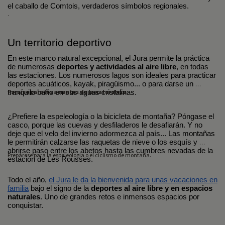
el caballo de Comtois, verdaderos símbolos regionales.
.
Un territorio deportivo
En este marco natural excepcional, el Jura permite la práctica 
de numerosas 
deportes y actividades al aire libre
, en todas 
las estaciones. Los numerosos lagos son ideales para practicar 
deportes acuáticos, kayak, piragüismo... o para darse un 
Paraíso para los amantes de la naturaleza
.
tranquilo baño en sus aguas cristalinas.
¿Prefiere la espeleología o la bicicleta de montaña? Póngase el 
casco, porque las cuevas y desfiladeros le desafiarán. Y no 
deje que el velo del invierno adormezca al país... Las montañas 
le permitirán calzarse las raquetas de nieve o los esquís y 
abrirse paso entre los abetos hasta las cumbres nevadas de la 
Prepárese para la espeleología o el ciclismo de montaña.
estación de Les Rousses.
Todo el año, 
el Jura le da la bienvenida para unas vacaciones en 
familia
 bajo el signo de la 
deportes al aire libre y en espacios 
naturales
. Uno de grandes retos e inmensos espacios por 
conquistar.