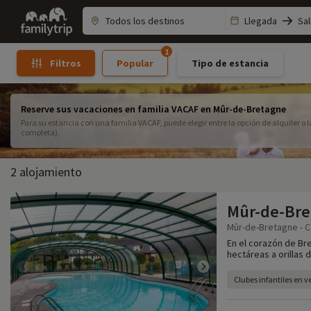
Family
Llegada
Sal
trip
1
Popular
Tipo de estancia
Filtros
Reserve sus vacaciones en familia VACAF en Mûr-de-Bretagne
Para su estancia con una familia VACAF, puede elegir entre la opción de alquiler o
completa).
2 alojamiento
Mûr-de-Bre
Mûr-de-Bretagne - C
En el corazón de Bre
hectáreas a orillas 
Clubes infantiles en 