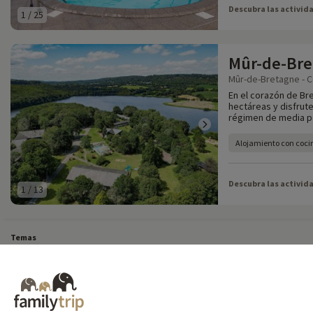
Descubra las activid
1
/
25
Mûr-de-Bre
Mûr-de-Bretagne - C
En el corazón de Bre
hectáreas y disfrute
régimen de media p
Alojamiento con coci
Descubra las activid
1
/
13
Temas
Todos nuestros fines de semana familiares
Vacaciones de última hora en Francia
Todas nuestras vacaciones familiares en Francia
Escapada insólita
Vacacione
Destinos
Vacaciones de esquí en Francia