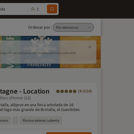
1
ida
Ordenar por :
 la opción de restauración (media pensión o pensión
tagne - Location
(9.3/10)
ôtes-d'Armor (22)
taña, alójese en una finca arbolada de 16
del lago más grande de Bretaña, el Guerlédan.
verano
Piscina exterior cubierta