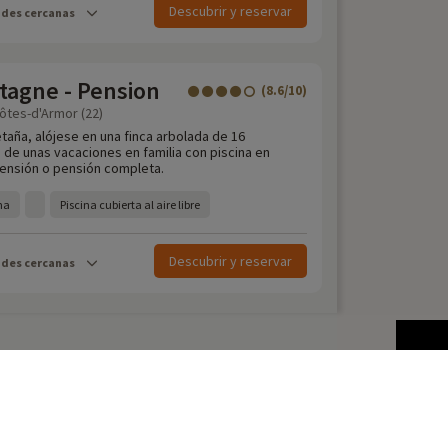
Descubrir y reservar
ades cercanas
tagne - Pension
(8.6/10)
ôtes-d'Armor (22)
taña, alójese en una finca arbolada de 16
 de unas vacaciones en familia con piscina en
ensión o pensión completa.
na
Piscina cubierta al aire libre
Descubrir y reservar
ades cercanas
Escapadas de última hora
s en camping en Francia