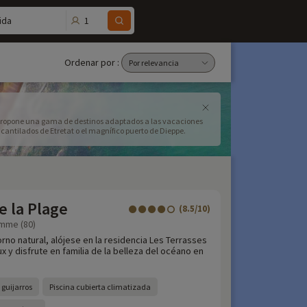
1
ida
Ordenar por :
e propone una gama de destinos adaptados a las vacaciones
cantilados de Etretat o el magnífico puerto de Dieppe.
e la Plage
(8.5/10)
omme (80)
rno natural, alójese en la residencia Les Terrasses
x y disfrute en familia de la belleza del océano en
 guijarros
Piscina cubierta climatizada