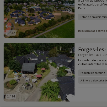
A 25 km de Dieppe, 
en Village Liberté V
París.
Estancia en alojamien
Descubra las activid
1
/
32
Forges-les-
Forges-les-Eaux - Se
La ciudad de vacacio
clubes infantiles y
Paquete de catering
A 1 hora de la costa
1
/
34