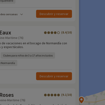
arquenterre
Descubrir y reservar
ades cercanas
-Eaux
(8.4/10)
ine-Maritime (76)
o de vacaciones en el bocage de Normandía con
 y espectáculos.
Clubes para niños de 3 a 17 años incluidos
 de Normandía
Descubrir y reservar
-Roses
(9.1/10)
eine-Maritime (76)