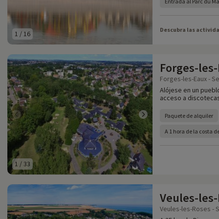
Entrada al Parc du M
Descubra las activid
1
/
16
Forges-les
Forges-les-Eaux - Se
Alójese en un puebl
acceso a discotecas
Paquete de alquiler
A 1 hora de la costa
1
/
33
Veules-les
Veules-les-Roses - S