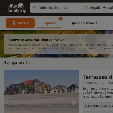
Family
Llegada
Sal
trip
1
Popular
Tipo de estancia
Filtros
Reserve en Sena Marítimo con VACAF
Reserve sus vacaciones en familia en Sena Marítimo con Familytrip. Familytrip l
con niños, con actividades que podrá añadir a su gusto. Descubra sin demora los a
4 alojamiento
Terrasses d
Cayeux sur mer - S
En un magnífico ento
de la Plage en Cayeu
la bahía de Somme.
Al pie de una playa de