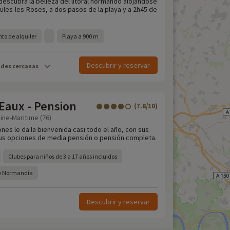
descubra la belleza del litoral normando alojándose
eules-les-Roses, a dos pasos de la playa y a 2h45 de
to de alquiler
Playa a 900 m
Descubrir y reservar
ades cercanas
Eaux - Pension
(7.8/10)
ine-Maritime (76)
nes le da la bienvenida casi todo el año, con sus
 sus opciones de media pensión o pensión completa.
Clubes para niños de 3 a 17 años incluidos
 de Normandía
Descubrir y reservar