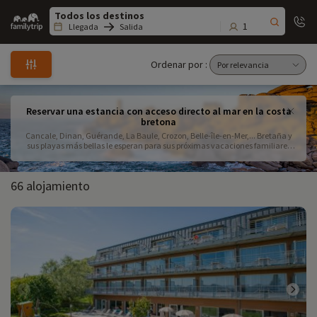
Family
trip
1
Llegada
Salida
Ordenar por :
Reservar una estancia con acceso directo al mar en la costa
bretona
Cancale, Dinan, Guérande, La Baule, Crozon, Belle-île-en-Mer,... Bretaña y
sus playas más bellas le esperan para sus próximas vacaciones familiares
junto al mar. Reserve su estancia en uno de los alojamientos seleccionados
por Familytrip para disfrutar de unas vacaciones en familia.
66 alojamiento