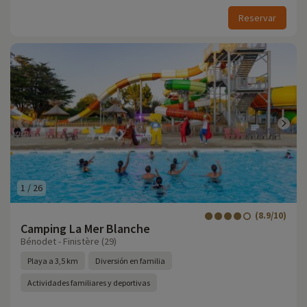
Reservar
1
/
26
(8.9/10)
Camping La Mer Blanche
Bénodet - Finistère (29)
Playa a 3,5 km
Diversión en familia
Actividades familiares y deportivas