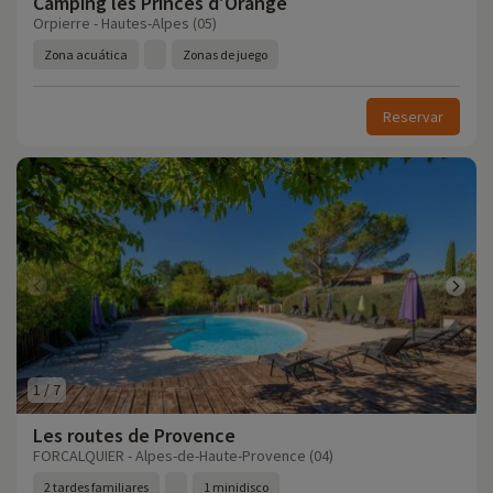
Camping les Princes d'Orange
Orpierre - Hautes-Alpes (05)
Zona acuática
Zonas de juego
Reservar
1
/
7
Les routes de Provence
FORCALQUIER - Alpes-de-Haute-Provence (04)
2 tardes familiares
1 minidisco