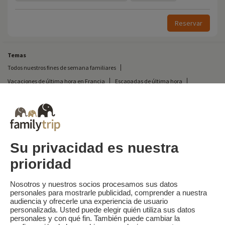
Reservar
Temas
Todos nuestros fines de semana familiares
Vacaciones de última hora en Francia
Escapadas de última hora
Todas nuestras vacaciones familiares en Francia
Escapada insólita
Vacaciones en camping en Francia
Destinos
Vacaciones de esquí en Francia
Su privacidad es nuestra
prioridad
Familytrip
© 2026 Familytrip
¿Quiénes somos?
Condiciones generales y política de privacidad
Nosotros y nuestros socios procesamos sus datos
personales para mostrarle publicidad, comprender a nuestra
Lo que la prensa dice de nosotros
Socios
FAQ
Blog
Mapa del sitio
audiencia y ofrecerle una experiencia de usuario
personalizada. Usted puede elegir quién utiliza sus datos
personales y con qué fin. También puede cambiar la
Pago seguro
dirigido por Sooyoos