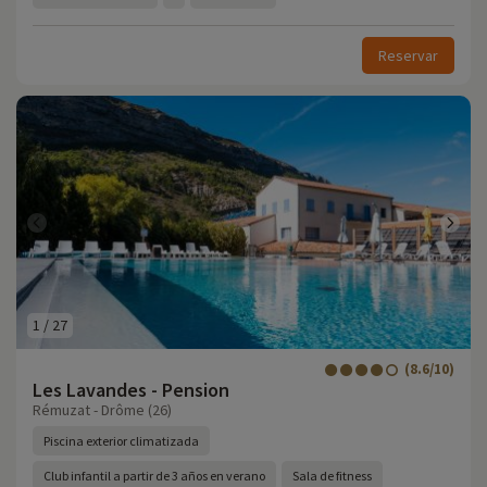
Reservar
1
/
27
(8.6/10)
Les Lavandes - Pension
Rémuzat - Drôme (26)
Piscina exterior climatizada
Club infantil a partir de 3 años en verano
Sala de fitness