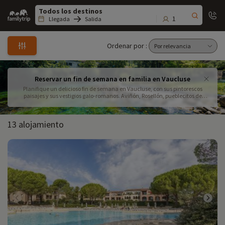
Family
trip
1
Llegada
Salida
Ordenar por :
Reservar un fin de semana en familia en Vaucluse
Planifique un delicioso fin de semana en Vaucluse, con sus pintorescos
paisajes y sus vestigios galo-romanos. Aviñón, Rosellón, pueblecitos de
montaña o el Mont Ventoux... ¡déjese arrullar por el canto de las cigarras y el
dulce aroma de los campos de lavanda!
13 alojamiento