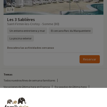
1
/
9
Les 3 Sablières
Saint-Firmin-les-Crotoy - Somme (80)
Un entorno entre tierra y mar
El cercano Parc du Marquenterre
La piscina exterior
Descubra las actividades cercanas
Reservar
Temas
Todos nuestros fines de semana familiares
Vacaciones de última hora en Francia
Escapadas de última hora
Todas nuestras vacaciones familiares en Francia
Escapada insólita
Vacaciones en camping en Francia
Destinos