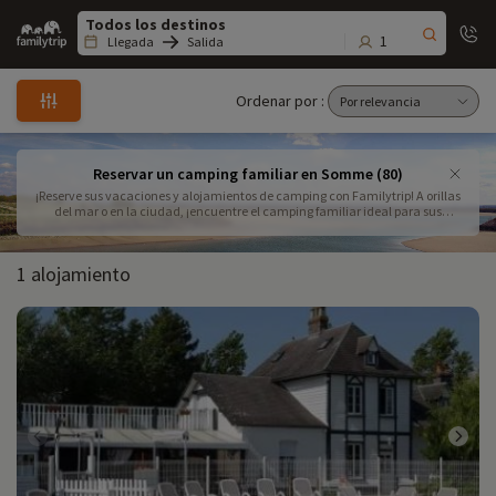
Family
trip
1
Llegada
Salida
Ordenar por :
Reservar un camping familiar en Somme (80)
¡Reserve sus vacaciones y alojamientos de camping con Familytrip! A orillas
del mar o en la ciudad, ¡encuentre el camping familiar ideal para sus
vacaciones con niños en mobil-home o casa rural en el departamento de
Somme! Con su parque acuático, sus animaciones y sus clubes infantiles,
los campings seleccionados por Familytrip le encantarán.
1 alojamiento