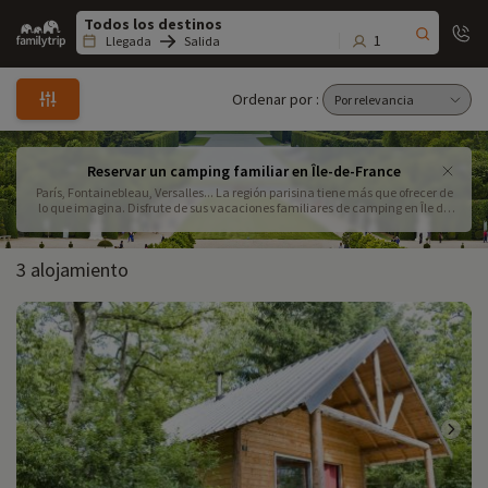
Family
trip
1
Llegada
Salida
Ordenar por :
Reservar un camping familiar en Île-de-France
París, Fontainebleau, Versalles... La región parisina tiene más que ofrecer de
lo que imagina. Disfrute de sus vacaciones familiares de camping en Île de
France con Familytrip. Reserve uno de nuestros campings para niños y
disfrute de unas vacaciones relajantes.
3 alojamiento