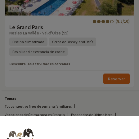
1
/
17
(8.5/10)
Le Grand Paris
Nesles La Vallée - Val-d'Oise (95)
Piscina climatizada
Cerca de Disneyland París
Posibilidad de estancia sin coche
Descubra las actividades cercanas
Reservar
Temas
Todos nuestros fines de semana familiares
Vacaciones de última hora en Francia
Escapadas de última hora
Todas nuestras vacaciones familiares en Francia
Escapada insólita
Vacaciones en camping en Francia