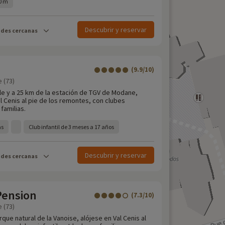
50 m
Descubrir y reservar
ades cercanas
(9.9/10)
e (73)
e y a 25 km de la estación de TGV de Modane,
l Cenis al pie de los remontes, con clubes
 familias.
as
Club infantil de 3 meses a 17 años
Descubrir y reservar
ades cercanas
 Pension
(7.3/10)
e (73)
rque natural de la Vanoise, alójese en Val Cenis al