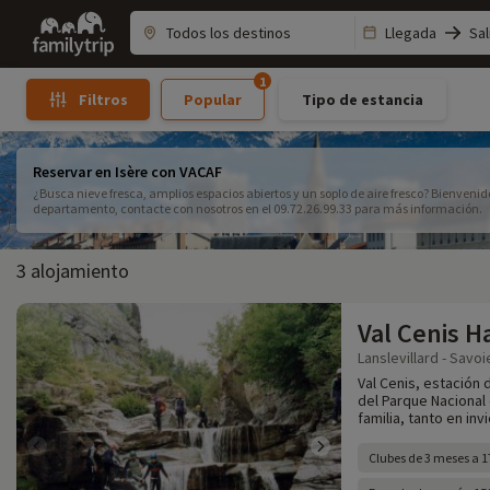
Family
Llegada
Sal
trip
1
Popular
Tipo de estancia
Filtros
Reservar en Isère con VACAF
¿Busca nieve fresca, amplios espacios abiertos y un soplo de aire fresco? Bienvenido
departamento, contacte con nosotros en el 09.72.26.99.33 para más información.
3 alojamiento
Val Cenis 
Lanslevillard - Savoi
Val Cenis, estación d
del Parque Nacional 
familia, tanto en in
Clubes de 3 meses a 1