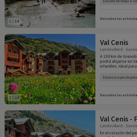
Escuela de esquí a 1
Descubra las activid
1
/
14
Val Cenis
Lanslevillard - Savoi
A 150 km de Grenobl
podrá alojarse en Va
infantiles. Ideal para
Estancia a pie de pist
Descubra las activid
1
/
24
Val Cenis -
Lanslevillard - Savoi
En el corazón del pa