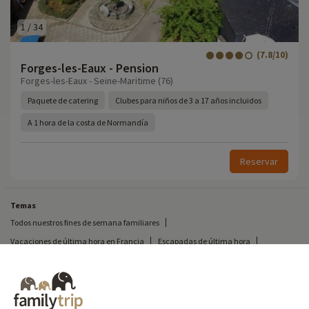
1
/
34
(7.8/10)
Forges-les-Eaux - Pension
Forges-les-Eaux - Seine-Maritime (76)
Paquete de catering
Clubes para niños de 3 a 17 años incluidos
A 1 hora de la costa de Normandía
Reservar
Temas
Todos nuestros fines de semana familiares
Vacaciones de última hora en Francia
Escapadas de última hora
Todas nuestras vacaciones familiares en Francia
Escapada insólita
Vacaciones en camping en Francia
Destinos