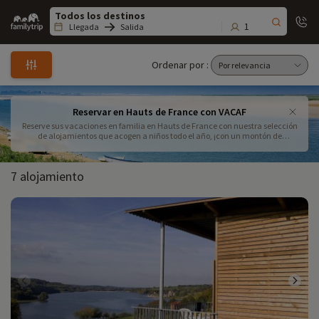
Family
trip
1
Llegada
Salida
Ordenar por :
Reservar en Hauts de France con VACAF
Reserve sus vacaciones en familia en Hauts de France con nuestra selección
de alojamientos que acogen a niños todo el año, ¡con un montón de
actividades! ¡Respire aire puro en familia en Hauts de France: entre Nord-
Pas-de-Calais y Picardía con Familytrip! Póngase en contacto con nosotros
para reservar en Hauts de France con su vale VACAF
7 alojamiento