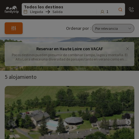
Family
trip
1
Llegada
Salida
Ordenar por :
Reservar en Haute Loire con VACAF
Pocos destinos pueden presumir de combinar campo, lagos y montaña. El
Alto Loira ofrece una diversidad de paisajes tanto en verano como en
invierno, ideal para unas vacaciones familiares en un hotel. Encuentre sus
vacaciones en Alto Loira con la ayuda de su VACAF en Familytrip. A
continuación encontrará la lista de destinos de Haute Loire para alquiler o
5 alojamiento
alojamiento en hotel. No dude en llamarnos para más información al
09.72.26.99.33.