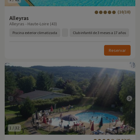
(10/10)
Alleyras
Alleyras - Haute-Loire (43)
Piscina exterior climatizada
Club infantil de 3 meses a 17 años
Reservar
1
/
32