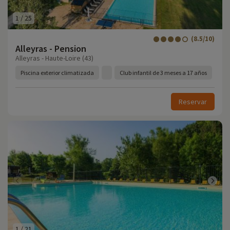
1
/
25
(8.5/10)
Alleyras - Pension
Alleyras - Haute-Loire (43)
Piscina exterior climatizada
Club infantil de 3 meses a 17 años
Reservar
1
/
21