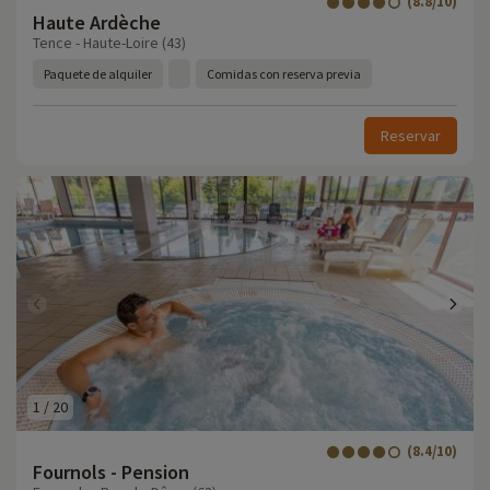
(8.8/10)
Haute Ardèche
Tence - Haute-Loire (43)
Paquete de alquiler
Comidas con reserva previa
Reservar
1
/
20
(8.4/10)
Fournols - Pension