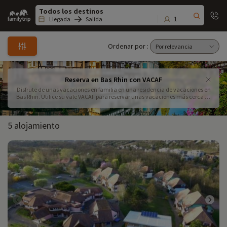
Family
trip
1
Llegada
Salida
Ordenar por :
Reserva en Bas Rhin con VACAF
Disfrute de unas vacaciones en familia en una residencia de vacaciones en
Bas Rhin. Utilice su vale VACAF para reservar unas vacaciones más cerca de
Alsacia.
5 alojamiento