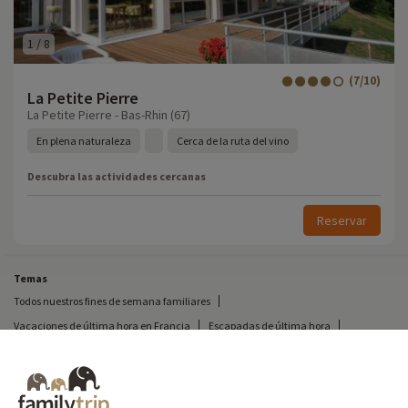
1
/
8
(7/10)
La Petite Pierre
La Petite Pierre - Bas-Rhin (67)
En plena naturaleza
Cerca de la ruta del vino
Descubra las actividades cercanas
Reservar
Temas
Todos nuestros fines de semana familiares
Vacaciones de última hora en Francia
Escapadas de última hora
Todas nuestras vacaciones familiares en Francia
Escapada insólita
Vacaciones en camping en Francia
Destinos