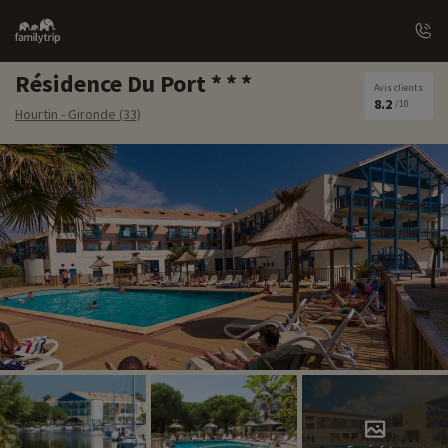
Family
trip
Résidence Du Port
Avis clients
8.2
/10
Hourtin - Gironde (33)