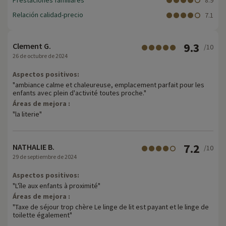
Prestaciones familiares
8.9
Relación calidad-precio
7.1
9.3
Clement G.
/10
26 de octubre de 2024
Aspectos positivos:
"ambiance calme et chaleureuse, emplacement parfait pour les
enfants avec plein d'activité toutes proche."
Áreas de mejora :
"la literie"
7.2
NATHALIE B.
/10
29 de septiembre de 2024
Aspectos positivos:
"L'île aux enfants à proximité"
Áreas de mejora :
"Taxe de séjour trop chère Le linge de lit est payant et le linge de
toilette également"