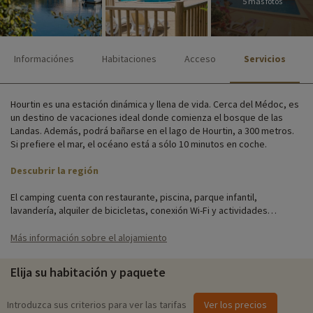
5 más fotos
Informaciónes
Habitaciones
Acceso
Servicios
Hourtin es una estación dinámica y llena de vida. Cerca del Médoc, es
un destino de vacaciones ideal donde comienza el bosque de las
Landas. Además, podrá bañarse en el lago de Hourtin, a 300 metros.
Si prefiere el mar, el océano está a sólo 10 minutos en coche.
Descubrir la región
El camping cuenta con restaurante, piscina, parque infantil,
lavandería, alquiler de bicicletas, conexión Wi-Fi y actividades
familiares.
Más información sobre el alojamiento
La residencia se compone de 3 pequeños edificios dispuestos
alrededor de un jardín o una piscina. Los pisos y estudios están
Elija su habitación y paquete
totalmente equipados con salón, cocina americana y televisión, listos
para acoger a su familia de hasta 6 personas. ¡No olvide reservar su
kit bebé!
Introduzca sus criterios para ver las tarifas
Ver los precios