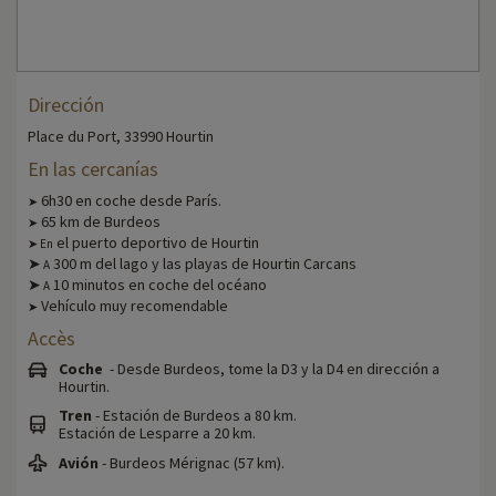
Dirección
Place du Port, 33990 Hourtin
En las cercanías
6h30 en coche desde París.
➤
65 km de Burdeos
➤
el puerto deportivo de Hourtin
➤ En
➤
300 m del lago y las playas de Hourtin Carcans
A
➤
10 minutos en coche del océano
A
Vehículo muy recomendable
➤
Accès
Coche
- Desde Burdeos, tome la D3 y la D4 en dirección a
Hourtin.
Tren
- Estación de Burdeos a 80 km.
Estación de Lesparre a 20 km.
Avión
- Burdeos Mérignac (57 km).