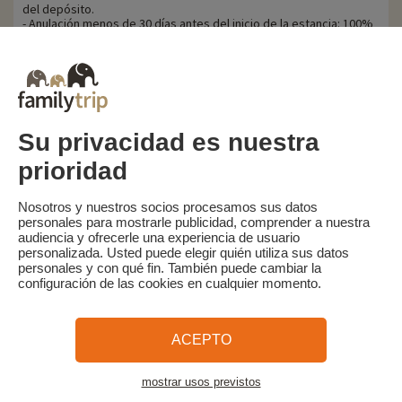
del depósito.
- Anulación menos de 30 días antes del inicio de la estancia: 100%
del precio de la estancia.
Familytrip le recomienda contratar un seguro de anulación con su
socio AREAS Assurances. Suscribir en el momento de la reserva o
en las 24 horas siguientes a la reserva por teléfono.
Su privacidad es nuestra
prioridad
Familytrip
© 2026 Familytrip
¿Quiénes somos?
Condiciones generales y política de privacidad
Nosotros y nuestros socios procesamos sus datos
personales para mostrarle publicidad, comprender a nuestra
Lo que la prensa dice de nosotros
Socios
FAQ
Blog
Mapa del sitio
audiencia y ofrecerle una experiencia de usuario
personalizada. Usted puede elegir quién utiliza sus datos
personales y con qué fin. También puede cambiar la
Pago seguro
dirigido por Sooyoos
configuración de las cookies en cualquier momento.
Llámenos al
¿Necesitas ayuda?
ACEPTO
09 72 26 99 33
mostrar usos previstos
Ver el alojamiento