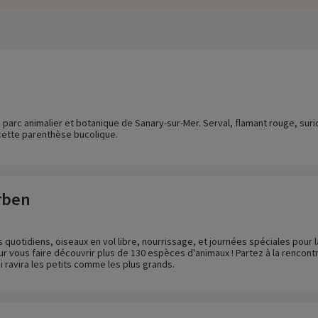
 parc animalier et botanique de Sanary-sur-Mer. Serval, flamant rouge, sur
ette parenthèse bucolique.
rben
 quotidiens, oiseaux en vol libre, nourrissage, et journées spéciales pou
r vous faire découvrir plus de 130 espèces d'animaux ! Partez à la rencont
ui ravira les petits comme les plus grands.