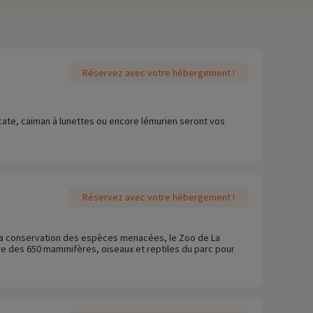
Réservez avec votre hébergement !
icate, caïman à lunettes ou encore lémurien seront vos
Réservez avec votre hébergement !
r la conservation des espèces menacées, le Zoo de La
re des 650 mammifères, oiseaux et reptiles du parc pour