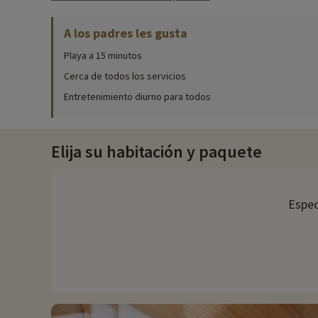
11 chalets para 5/6 personas y 5 chalets para 7/8 personas ha
A los padres les gusta
Playa a 15 minutos
Nuestra actividad favorita
♥i
- suplemento y reserva en lín
Cerca de todos los servicios
Febrero a octubre + vacaciones escolares:
abierto todos los días
De noviembre a enero:
abierto miércoles, sábados y domingos
Entretenimiento diurno para todos
' ¡A sólo 30 minutos en coche!
' Parque de animales y exóticos con zona de juegos
' 29 especies de mamíferos, 28 especies de aves y 7 especies de reptiles
Elija su habitación y paquete
' Tarifas preferentes de hasta -22% ✔ Elija su alojamiento y reserve su
-
El parque zoológico de La Barben
abre todos los días del año
Espec
' Más de 700 animales, 130 especies procedentes de 4 rincone
' A 55 minutos en coche de la residencia
'
Aproximadamente 16 euros por adulto y 11 euros para niños de
✔ Elija su alojamiento y reserve sus entradas en la página Opc