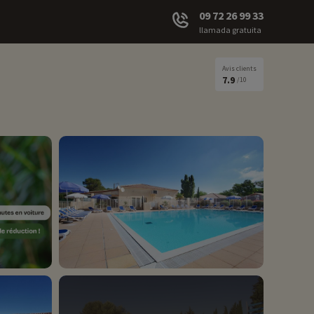
09 72 26 99 33
llamada gratuita
Avis clients
7.9
/10