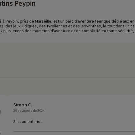
utins Peypin
ué à Peypin, près de Marseille, est un parc d'aventure féerique dédié aux en
s, des jeux ludiques, des tyroliennes et des labyrinthes, le tout dans un ca
aux plus jeunes des moments d'aventure et de complicité en toute sécurité, t
Simon C.
29 de agosto de 2024
0
Sin comentarios
6