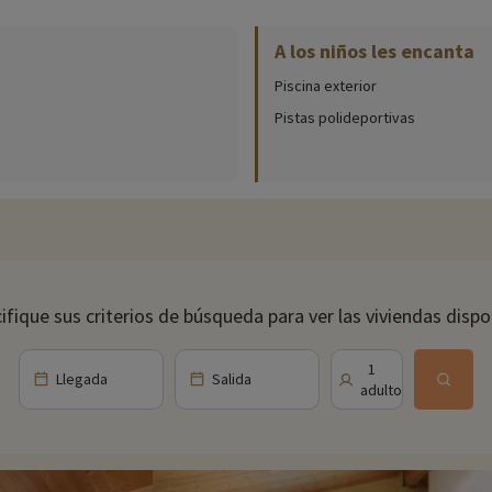
n sido adaptados para personas con movilidad reducida.
A los niños les encanta
Piscina exterior
ea
- Zoa Parc Sanary
Pistas polideportivas
s entradas en la página de opciones de tarifas preferentes
ifique sus criterios de búsqueda para ver las viviendas dispo
s del planeta
Llegada
Salida
1
 3 a 12 años
iones de tarifas preferentes