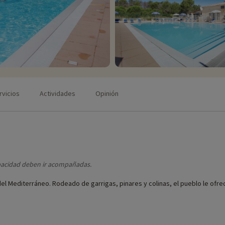
rvicios
Actividades
Opinión
pacidad deben ir acompañadas.
el Mediterráneo. Rodeado de garrigas, pinares y colinas, el pueblo le ofrec
os climatizados de 3 habitaciones para 5/6 personas o de 4 habitaciones p