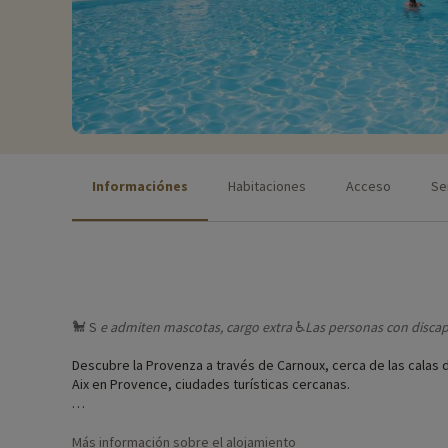
Informaciónes
Habitaciones
Acceso
Se
🐩 S
e admiten
mascotas, cargo extra
♿
Las personas
con disca
Descubre la Provenza a través de Carnoux, cerca de las calas d
Aix en Provence, ciudades turísticas cercanas.
La Résidence Club Odalys Shangri - La consta de 64 apartament
Más información sobre el alojamiento