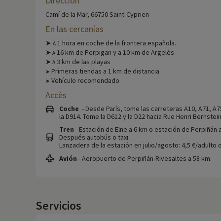
Dirección
Camí de la Mar, 66750 Saint-Cyprien
En las cercanías
➤
1 hora en coche de la frontera española.
A
➤
16 km de Perpigan y a 10 km de Argelès
A
➤
3 km de las playas
A
Primeras tiendas a 1 km de distancia
➤
Vehículo recomendado
➤
Accès
Coche
- Desde París, tome las carreteras A10, A71, A75
la D914. Tome la D612 y la D22 hacia Rue Henri Bernstein
Tren
- Estación de Elne a 6 km o estación de Perpiñán 
Después autobús o taxi.
Lanzadera de la estación en julio/agosto: 4,5 €/adulto o
Avión
- Aeropuerto de Perpiñán-Rivesaltes a 58 km.
Servicios