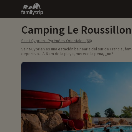
Family
trip
Camping Le Roussillon
Saint-Cyprien - Pyrénées-Orientales (66)
Saint-Cyprien es una estación balnearia del sur de Francia, f
deportivo... A 6 km de la playa, merece la pena, ¿no?