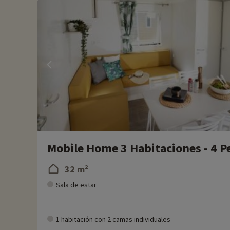
En Familytrip descubrimos cada año nuevas actividades famili
directamente en línea después de haber elegido su alojamient
Para más información
- Se aceptan mascotas, con coste adicional
Mobile Home 3 Habitaciones - 4 P
32 m²
Sala de estar
1 habitación con 2 camas individuales