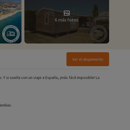
6 más fotos
Ver el alojamiento
. Y si sueña con un viaje a España, ¡más fácil imposible! La
milias.
paquetes para bebés, etc.),
¡haga clic aquí!