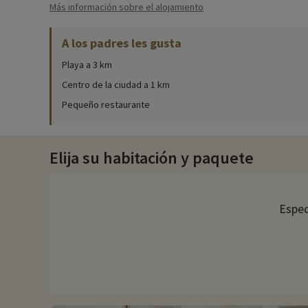
Más información sobre el alojamiento
Los niños de 5 a 16 años disfrutarán de un amplio abanico de a
tardes, con actividades para todos los gustos: búsqueda del 
A los padres les gusta
Para pasar momentos inolvidables en familia, diríjase a la pis
Playa a 3 km
pequeños podrán divertirse con total seguridad en la piscina in
Centro de la ciudad a 1 km
Otras instalaciones son un campo polideportivo, una bolera, me
Pequeño restaurante
El restaurante
¿Tienes hambre? En el bar restaurante podrá degustar pizzas,
Elija su habitación y paquete
Descubra la región y las actividades en familia
En Saint-Cyprien, los visitantes están invitados a disfrutar d
Espec
emocionantes deportes náuticos como el kayak y el windsurf, h
puerto deportivo ofrece cruceros marítimos para descubrir la b
acuática.
Los mercados locales ofrecen una inmersión en la cultura y lo
descubrimientos. Los amantes del deporte tienen a su disposici
riqueza de actividades y animaciones, ofrece una escapada id