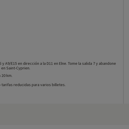
 y A9/E15 en dirección a la D11 en Elne. Tome la salida 7 y abandone
 en Saint-Cyprien.
a 20 km.
 tarifas reducidas para varios billetes.