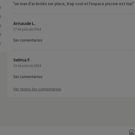
"un max d'activités sur place, trop cool et l'espace piscine est top"
7
7
Arnaude L.
6
27 de julio de 2024
8
Sin comentarios
1
Selma F.
13 de julio de 2024
Sin comentarios
Ver todos los comentarios