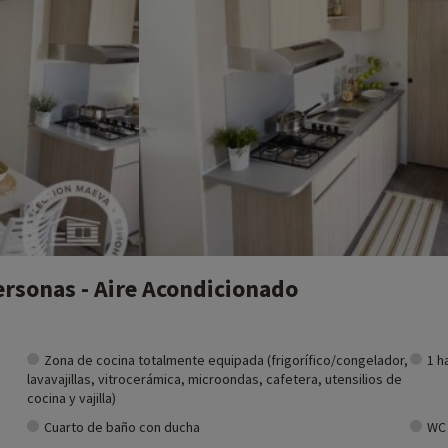
ares cerca de nuestros alojamientos: zoo, acuario, etc. Si ya hemos negoc
o, ¡y puede descubrirlas
haciendo clic aquí!
ersonas - Aire Acondicionado
Zona de cocina totalmente equipada (frigorífico/congelador,
1 h
lavavajillas, vitrocerámica, microondas, cafetera, utensilios de
cocina y vajilla)
Cuarto de baño con ducha
WC