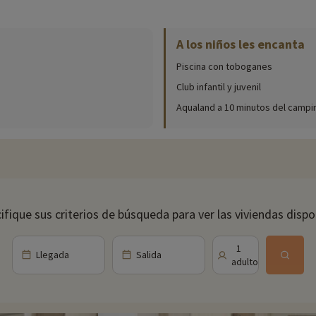
ctividades lúdicas y deportivas organizadas en función de su edad. Tallere
tesoro para los más pequeños y juegos de equipo para los adolescentes.
A los niños les encanta
cina exterior climatizada del camping. A los amantes de las emociones fuer
Piscina con toboganes
fantil. Para los que prefieran relajarse, hay tumbonas disponibles para tom
Club infantil y juvenil
sas de ping-pong, una zona de juegos infantiles, una sala de fitness y ani
Aqualand a 10 minutos del campi
 ensaladas y hamburguesas. Para refrescarte, el camping también te ofrece
e una variada gama de actividades para pasar unas vacaciones inolvidables. 
ifique sus criterios de búsqueda para ver las viviendas dispo
ay para todos los gustos. El campo de golf de 27 hoyos del Golf de Saint-
elleza de la costa desde un ángulo diferente. Para las familias, Parc Aqua
Llegada
Salida
1
s sabores de la región, mientras que las excursiones a destinos cercanos 
ón numerosas actividades, como tenis, equitación, ciclismo o karting, para
eal para todos los gustos y deseos.