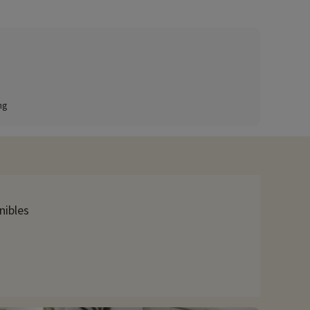
s creativos por las mañanas y torneos deportivos por las
tes les encantarán los toboganes, mientras que los más
ar el sol y desconectar.
mación para todas las edades en julio y agosto.
ng
 una selección de refrescos y zumos de fruta.
Desde playas de arena con aguas cristalinas hasta
nibles
Cyprien ofrece unas vistas espectaculares, mientras que el
land es un destino de elección, que ofrece horas de diversión
como Collioure o los castillos cátaros prometen enriquecedores
 pasar unos días activos y divertidos. Saint-Cyprien, con su