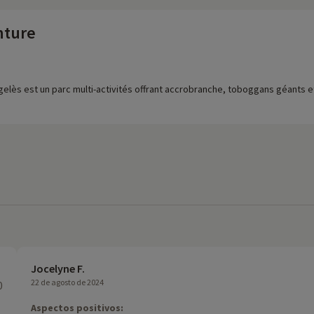
nture
elès est un parc multi-activités offrant accrobranche, toboggans géants et 
Jocelyne F.
22 de agosto de 2024
0
Aspectos positivos: