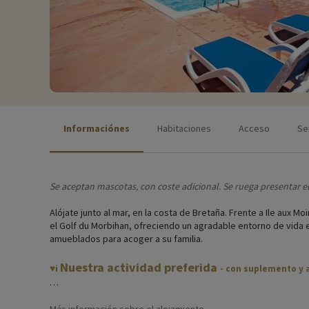
Informaciónes
Habitaciones
Acceso
Se
Se aceptan
mascotas, con coste adicional. Se ruega presentar e
Alójate junto al mar, en la costa de Bretaña. Frente a Ile aux M
el Golf du Morbihan, ofreciendo un agradable entorno de vida e
amueblados para acoger a su familia.
Nuestra actividad preferida
♥i
- con suplemento y a
- Ven a probar la vela
: cursos del 10 de julio al 1 de septiembre
' ¡Base náutica de Baden a 15 minutos a pie!