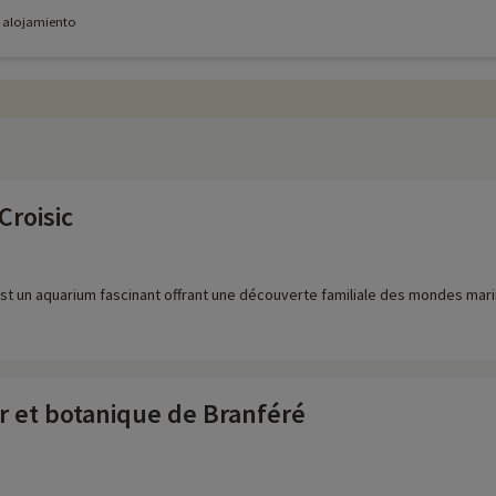
e alojamiento
Croisic
est un aquarium fascinant offrant une découverte familiale des mondes ma
r et botanique de Branféré