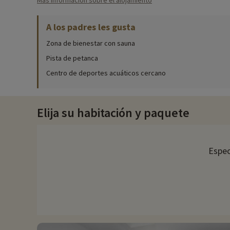
Más información sobre el alojamiento
' Iniciación a la vela: varios cursos de 4 a 20 años
' 5 cursillos de media jornada de lunes a viernes
A los padres les gusta
Zona de bienestar con sauna
Pista de petanca
Centro de deportes acuáticos cercano
Elija su habitación y paquete
Espec