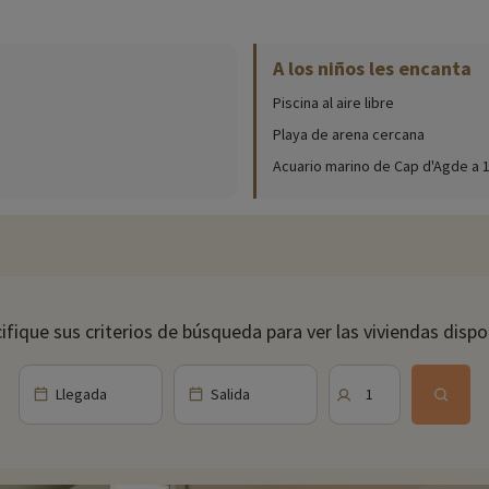
en línea
- Réserve Africaine de Sigean
: abierta todos los días del año
A los niños les encanta
Piscina al aire libre
Playa de arena cercana
Acuario marino de Cap d'Agde a 
tiembre a marzo HVS*.
ellas
ifique sus criterios de búsqueda para ver las viviendas dispo
*Fuera 
jamiento y reserve sus entradas en la página
Opciones de tarifas preferentes
Llegada
Salida
1