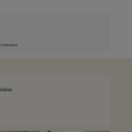
13 minutos
nibles
de
vacaciones escolares