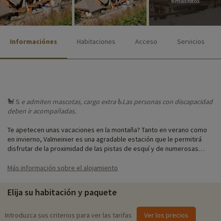
6 más fotos
Informaciónes
Habitaciones
Acceso
Servicios
🐩 S
e admiten
mascotas, cargo extra
♿
Las personas
con discapacidad
deben ir acompañadas.
Te apetecen unas vacaciones en la montaña? Tanto en verano como
en invierno, Valmeinier es una agradable estación que le permitirá
disfrutar de la proximidad de las pistas de esquí y de numerosas
actividades al aire libre como tiro con arco, bicicleta de montaña, vía
ferrata, minigolf, deportes en aguas bravas, escalada... ¡La estación
Más información sobre el alojamiento
ofrece a sus esquiadores 89 pistas y el 70% del dominio esquiable
está por encima de los 2000 m, lo que garantiza una capa de nieve
Elija su habitación y paquete
excepcional! A 200 m de las pistas y de uno de los telesillas de la
estación, podrá acceder fácilmente al dominio esquiable de Galibier
Thabor.
Introduzca sus criterios para ver las tarifas
Ver los precios