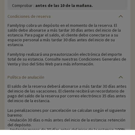
Comprobar :
antes de las 10 de la mañana.
Condiciones de reserva
Familytrip cobra un depósito en el momento de la reserva. El
saldo debe abonarse a más tardar 30 días antes del inicio de la
estancia. Para pagar el saldo, el cliente debe conectarse a su
espacio personal a más tardar 30 días antes del inicio de su
estancia.
Familytrip realizará una preautorización electrónica del importe
total de su estancia. Consulte nuestras Condiciones Generales de
Venta y Uso del Sitio Web para más información.
Política de anulación
El saldo de la reserva deberá abonarse a más tardar 30 días antes
del inicio de las vacaciones. El cliente recibirá un recordatorio de
pago del saldo de la reserva por correo electrónico 35 días antes
del inicio de la estancia.
Las penalizaciones por cancelación se calculan según el siguiente
baremo:
- Anulación 30 días o más antes del inicio de la estancia: retención
del depósito.
- Anulación menos de 30 días antes del inicio de la estancia: 100%
del precio de la estancia.