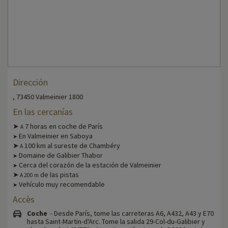
Dirección
, 73450 Valmeinier 1800
En las cercanías
➤
7 horas en coche de París
A
En Valmeinier en Saboya
➤
➤
100 km al sureste de Chambéry
A
Domaine de Galibier Thabor
➤
Cerca del corazón de la estación de Valmeinier
➤
➤
de las pistas
A 200 m
Vehículo muy recomendable
➤
Accès
Coche
- Desde París, tome las carreteras A6, A432, A43 y E70
hasta Saint-Martin-d'Arc. Tome la salida 29-Col-du-Galibier y