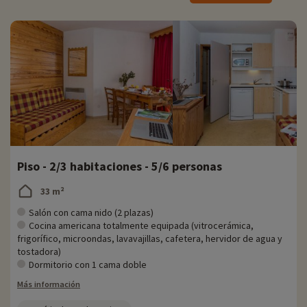
Situada a 200 m de las primeras pistas y a 50 m de los comercios, la
Residencia Club l'Écrin des Neiges le invita a tomar el sol y la nieve en
la sauna, la piscina exterior climatizada (sólo en verano) o alrededor
de la mesa de billar. Venga a relajarse en familia en Valmeinier.
En una residencia con arquitectura típica de montaña y vigas vistas,
usted y sus hijos podrán alojarse en uno de los 150 apartamentos
totalmente equipados para un máximo de 7 personas. La residencia
tiene 6 plantas. Un ascensor da servicio a las 5 primeras plantas.
No se pierda una excursión en familia: senderismo con guía (en julio y
agosto). La residencia le propone 2 medias jornadas para descubrir la
Piso - 2/3 habitaciones - 5/6 personas
región desde todos los ángulos.
33 m²
Salón con cama nido (2 plazas)
Cocina americana totalmente equipada (vitrocerámica,
frigorífico, microondas, lavavajillas, cafetera, hervidor de agua y
tostadora)
Dormitorio con 1 cama doble
Más información
♥i