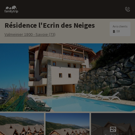
Family
trip
Résidence l'Ecrin des Neiges
Avis clients
8
/10
Valmeinier 1800 - Savoie (73)