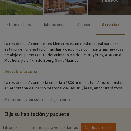
3 más fotos
Informaciónes
Habitaciones
Acceso
Servicios
La residencia Aconit de Les Ménuires es un destino ideal para una
estancia en una estación familiar y deportiva con montañas nevadas.
Se aloja en pleno centro del animado barrio de Bruyères, a 30 km de
Moutiers y a 57 km de Bourg-Saint-Maurice.
Descubra la zona
La residencia Aconit está situada a 1800 m de altitud. A pie de pistas,
en el corazón del barrio peatonal de Les Bruyères, encontrará todas
las instalaciones principales: recepción, aparcamiento, guardaesquís,
autobús lanzadera y lavandería.
Más información sobre el alojamiento
Los apartamentos son confortables y acogedores, con una
Elija su habitación y paquete
decoración moderna de estilo montañés. Dispone de 5 plantas
comunicadas por 2 ascensores. Sólo el último piso es accesible por
escaleras desde la 4ª planta.
Introduzca sus criterios para ver las tarifas
Ver los precios