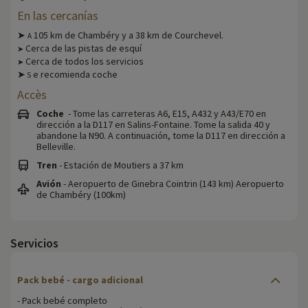
En las cercanías
➤
105 km de Chambéry y a 38 km de Courchevel.
A
Cerca de las pistas de esquí
➤
Cerca de todos los servicios
➤
➤
e recomienda coche
S
Accès
Coche
- Tome las carreteras A6, E15, A432 y A43/E70 en
dirección a la D117 en Salins-Fontaine. Tome la salida 40 y
abandone la N90. A continuación, tome la D117 en dirección a
Belleville.
Tren
- Estación de Moutiers a 37 km
Avión
- Aeropuerto de Ginebra Cointrin (143 km) Aeropuerto
de Chambéry (100km)
Servicios
Pack bebé
- cargo adicional
- Pack bebé completo