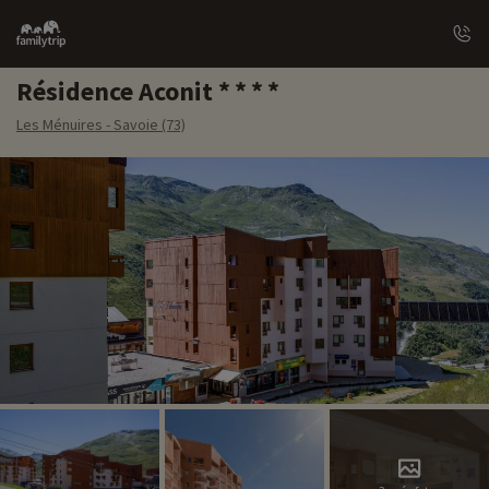
Family
trip
Résidence Aconit
Les Ménuires - Savoie (73)