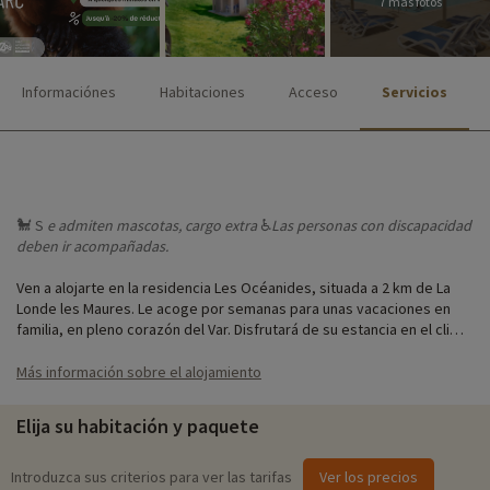
7 más fotos
Informaciónes
Habitaciones
Acceso
Servicios
🐩 S
e admiten
mascotas, cargo extra
♿
Las personas
con discapacidad
deben ir acompañadas.
Ven a alojarte en la residencia Les Océanides, situada a 2 km de La
Londe les Maures. Le acoge por semanas para unas vacaciones en
familia, en pleno corazón del Var. Disfrutará de su estancia en el clima
mediterráneo, del paisaje y de las playas.
Más información sobre el alojamiento
Usted y sus hijos podrán dormir tranquilamente en nuestros
apartamentos totalmente equipados. Tanto los padres como los
Elija su habitación y paquete
niños disfrutarán durmiendo en habitaciones con aire acondicionado
y sofá cama.
Introduzca sus criterios para ver las tarifas
Ver los precios