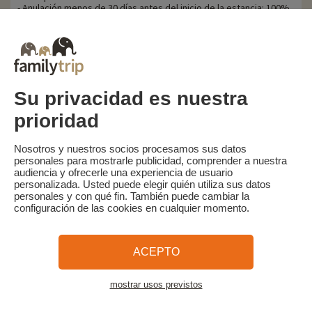
- Anulación menos de 30 días antes del inicio de la estancia: 100%
del precio de la estancia.
Familytrip le recomienda contratar un seguro de anulación con su
socio AREAS Assurances. Suscribir en el momento de la reserva o
en las 24 horas siguientes a la reserva por teléfono.
Su privacidad es nuestra
prioridad
Familytrip
© 2026 Familytrip
¿Quiénes somos?
Condiciones generales y política de privacidad
Nosotros y nuestros socios procesamos sus datos
personales para mostrarle publicidad, comprender a nuestra
Lo que la prensa dice de nosotros
Socios
FAQ
Blog
Mapa del sitio
audiencia y ofrecerle una experiencia de usuario
personalizada. Usted puede elegir quién utiliza sus datos
personales y con qué fin. También puede cambiar la
Pago seguro
dirigido por Sooyoos
configuración de las cookies en cualquier momento.
Llámenos al
¿Necesitas ayuda?
ACEPTO
09 72 26 99 33
mostrar usos previstos
Ver el alojamiento