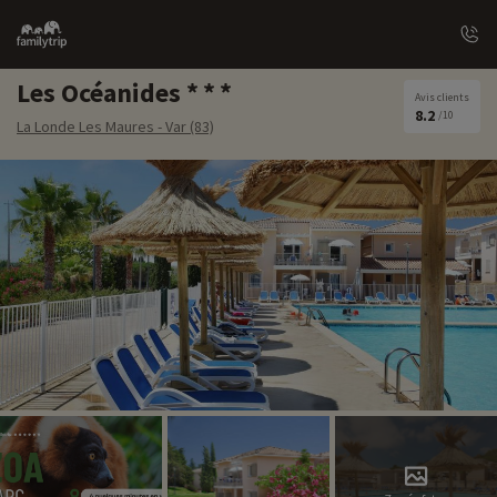
Family
trip
Les Océanides
Avis clients
8.2
/10
La Londe Les Maures - Var (83)