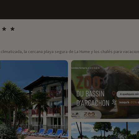
or climatizada, la cercana playa segura de La Hume y los chalés para vacacio