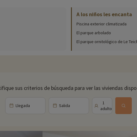
A los niños les encanta
nibles in situ (fechas de apertura, edades de los clubes, contenido de lo
Piscina exterior climatizada
 piscina al aire libre. Esta bonita piscina, rodeada de árboles y tumbonas,
El parque arbolado
El parque ornitológico de Le Teic
 Gironda, en el corazón de la cuenca de Arcachon, una región famosa por 
, como Arcachon, La Teste-de-Buch y Le Teich, cada uno con su propio encan
render sobre la ostricultura y degustar marisco fresco en los numerosos re
n. También se pueden ver las famosas cabanes tchanquées, casas sobre pi
rotegido que alberga una gran variedad de aves migratorias. Es un lugar ide
ifique sus criterios de búsqueda para ver las viviendas dispo
t, la duna de arena más alta de Europa. Se trata de un paraje natural espe
1
Llegada
Salida
xtiende el inmenso bosque de las Landas de Gascuña, una zona boscosa idea
adulto
l intacto donde podrá reponer fuerzas y descubrir la flora y la fauna locale
ares cerca de nuestros alojamientos: zoo, acuario, etc. Si ya hemos nego
o, ¡y puede descubrirlas
haciendo clic aquí!