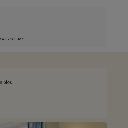
s paquetes para bebés, etc.),
haga clic aquí.
 le da la bienvenida para pasar momentos divertidos y
h a 15 minutos
sus paisajes pintorescos, sus playas de arena y sus deportes
to. Gujan-Mestras es conocida como la capital de la
staurantes locales. Los criaderos de ostras que salpican el
lotes emblemáticas de la región. Cerca de Gujan-Mestras se
al para observar la vida salvaje y descubrir la biodiversidad
nibles
ctacular que ofrece impresionantes vistas sobre la cuenca de
l para practicar senderismo, bicicleta de montaña y otras
s.
ciado actividades, se pueden reservar con descuento