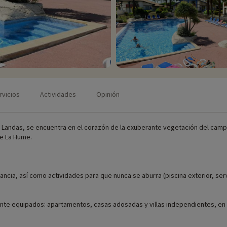
rvicios
Actividades
Opinión
s Landas, se encuentra en el corazón de la exuberante vegetación del campo
de La Hume.
tancia, así como actividades para que nunca se aburra (piscina exterior, serv
nte equipados: apartamentos, casas adosadas y villas independientes, en 4
borde del campo de golf, con su propio jardín, terraza y piscina privada. Un 
 en torno a una barbacoa eléctrica para las villas de 8/10 plazas.