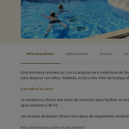
Informaciónes
Habitaciones
Acceso
Se
Esta hermosa residencia, con su arquitectura tradicional de la
para alojarse con niños. Además, está a sólo 4 km de la playa 
Descubra la zona
La residencia ofrece una serie de servicios para facilitar su es
aparcamiento y Wi-Fi).
Les Greens du Bassin ofrece tres tipos de alojamiento totalme
exterior. Las villas son de una sola planta, independientes, al 
Incluso tendrá la oportunidad de pasar momentos de convivencia
Más información sobre el alojamiento