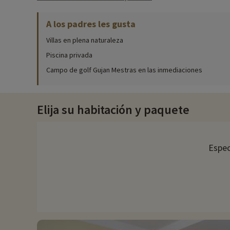
Actividades familiares in situ
A los padres les gusta
Para obtener información detallada sobre las actividades dispo
Villas en plena naturaleza
Para alejarse de la natación en agua salada, nada mejor que una
Piscina privada
relajantes en familia.
Campo de golf Gujan Mestras en las inmediaciones
Descubra la región y las actividades familiares
Gujan-Mestras es un encantador municipio del departamento de
Elija su habitación y paquete
náuticos. Podrá explorar los distintos municipios de la cuenca
ostricultura. Alberga varios puertos ostrícolas donde podrá ap
municipio ofrecen pintorescas vistas de la cuenca de Arcacho
encuentra el Parc Ornithologique du Teich, un espacio natural p
Espec
local.
A poca distancia de Gujan-Mestras se encuentra la Dune du Pila
Arcachon y el océano Atlántico. Al este de Gujan-Mestras se e
actividades al aire libre. Este bosque ofrece un entorno natura
Cada año en Familytrip descubrimos nuevas actividades famili
directamente en línea después de haber elegido su alojamient