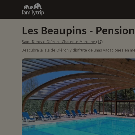
Family
trip
Les Beaupins - Pension
Saint-Denis-d'Oléron - Charente-Maritime (17)
Descubra la isla de Oléron y disfrute de unas vacaciones en m