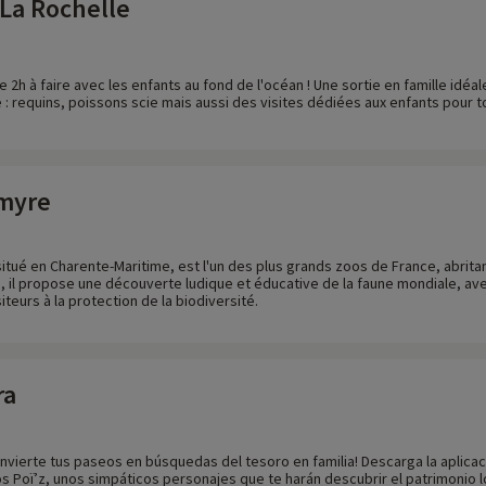
La Rochelle
 2h à faire avec les enfants au fond de l'océan ! Une sortie en famille idé
 requins, poissons scie mais aussi des visites dédiées aux enfants pour to
lmyre
itué en Charente-Maritime, est l'un des plus grands zoos de France, abrita
é, il propose une découverte ludique et éducative de la faune mondiale, a
siteurs à la protection de la biodiversité.
ra
nvierte tus paseos en búsquedas del tesoro en familia! Descarga la aplicaci
los Poï’z, unos simpáticos personajes que te harán descubrir el patrimonio l