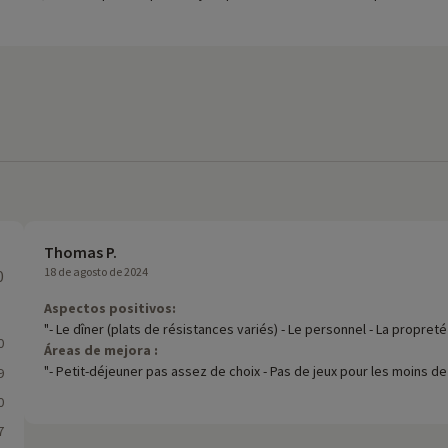
Thomas P.
18 de agosto de 2024
0
Aspectos positivos:
"- Le dîner (plats de résistances variés) - Le personnel - La propret
0
Áreas de mejora :
"- Petit-déjeuner pas assez de choix - Pas de jeux pour les moins d
9
0
7