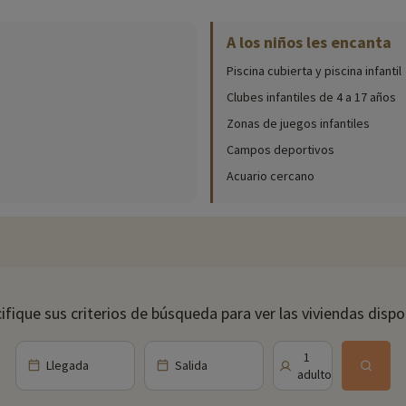
A los niños les encanta
bles in situ (fecha de apertura, edad del club, contenido del paquete para
Piscina cubierta y piscina infantil
ubierta y climatizada del camping lo pasará en grande en familia. Los más p
n chapuzón en la piscina, ¿por qué no se relaja en la zona de relajación?
Clubes infantiles de 4 a 17 años
Zonas de juegos infantiles
as una pista polideportiva, una pista de voleibol y una zona de petanca. Ta
timo, para las actividades más lúdicas, no dude en solicitar el préstamo de 
Campos deportivos
Acuario cercano
 este caso quedará decepcionado. Sus hijos de 4 a 17 años tendrán acceso 
s se diviertan. Tenga la seguridad de que sus hijos estarán atendidos por a
ile, torneos, etc.). También se organizan visitas/excursiones para descubrir
y muchas otras sorpresas.
frutar del restaurante del camping. Con un bufé variado y menús temático
ifique sus criterios de búsqueda para ver las viviendas dispo
 un cóctel o un tentempié? Ve al bar.
Llegada
Salida
1
a de Oléron, en Charente-Maritime. El municipio posee un interesante patrimo