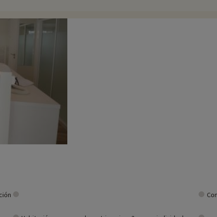
vo, un lugar pintoresco para pasear y disfrutar del encanto marítimo de la r
en a los visitantes para bañarse, tomar el sol y practicar deportes náutico
s al aire libre. La isla ofrece rutas de senderismo, carriles bici y espacio
ca el marisco. El marisco, las ostras, los mejillones y el pescado fresco s
ra y media, o Fort Boyard, a pocos kilómetros.
iares cerca de nuestros alojamientos: zoo, acuario, etc. Si ya hemos nego
o, ¡y puede descubrirlas
haciendo clic aquí!
ción
Con