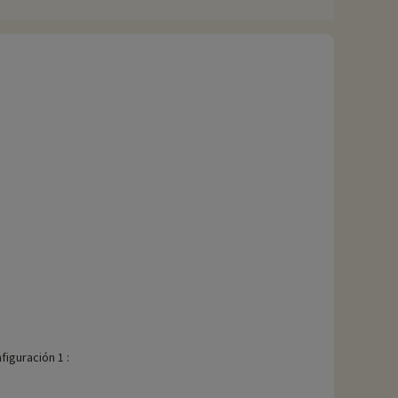
egión. Como el resto de la isla de Oléron, Saint-Denis-d'Oléron
s. Los alrededores de Saint-Denis-d'Oléron también ofrecen
s naturales vírgenes.
on alimentos básicos de la cocina local. Durante su estancia,
ciado actividades, se pueden reservar con descuento
figuración 1 :