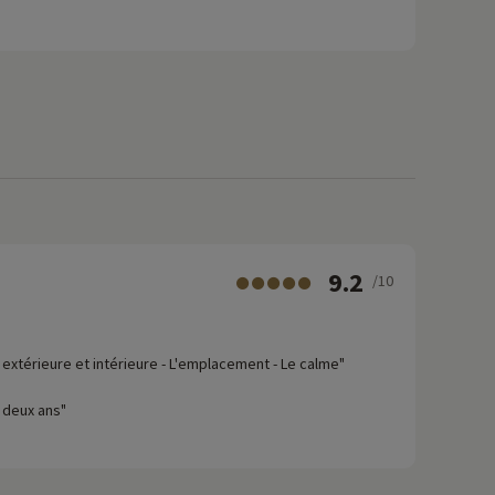
9.2
/10
é extérieure et intérieure - L'emplacement - Le calme"
e deux ans"