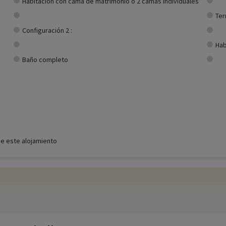
Habitación con cama de matrimonio o 2 camas individuales
Ter
Configuración 2 :
Hab
Baño completo
de este alojamiento