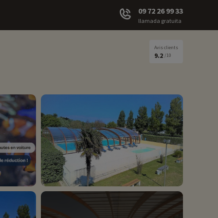
09 72 26 99 33
llamada gratuita
Avis clients
9.2
/10