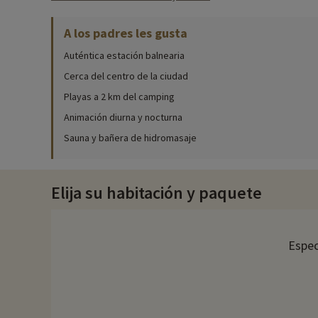
Actividades familiares in situ
A los padres les gusta
Para obtener información precisa sobre las actividades disponi
Auténtica estación balnearia
¡No hay nada como unas vacaciones con piscina! En la piscina c
total seguridad. También hay tumbonas alrededor. Después de u
Cerca del centro de la ciudad
Playas a 2 km del camping
Para todos los gustos, hay varias pistas deportivas, entre ell
los más pequeños podrán divertirse en la zona de juegos. Por úl
Animación diurna y nocturna
Sauna y bañera de hidromasaje
Los campings familiares son sinónimo de diversión. Tampoco en
para que las actividades sean lo más apropiadas posible y todo
disfrutará de actividades deportivas durante el día (fitness, ba
participar en juegos de aperitivo, veladas festivas, cabarets 
Elija su habitación y paquete
El restaurante
Con su paquete de media pensión o pensión completa, podrá dis
Espec
almuerzo para llevar si va de excursión. ¿Te apetece un helado,
Descubra la región y las actividades familiares
Saint-Denis-d'Oléron se encuentra en la costa noreste de la isl