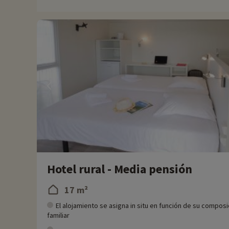
del siglo XI. Saint-Denis-d'Oléron cuenta con un puerto deporti
cuenta con playas de arena fina a sólo 2 km. Estas playas atra
oportunidades para los amantes de la naturaleza y las actividade
La región también es famosa por su gastronomía, en la que desta
no deje de visitar La Rochelle y su precioso acuario, a sólo ho
Cada año, en Familytrip descubrimos nuevas actividades famil
directamente en línea después de haber elegido su alojamient
Para más información
- No se admiten animales
Hotel rural - Media pensión
17 m²
El alojamiento se asigna in situ en función de su composi
familiar