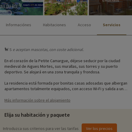
6 más fotos
Informaciónes
Habitaciones
Acceso
Servicios
🐩 S
e aceptan
mascotas, con coste adicional.
En el corazón de la Petite Camargue, déjese seducir por la ciudad
medieval de Aigues Mortes, sus murallas, sus torres y su puerto
deportivo. Se alojará en una zona tranquila y frondosa.
La residencia está formada por bonitas casas adosadas que albergan
apartamentos totalmente equipados, con acceso Wi-Fi y salida a un
jardín o a una terraza.
Más información sobre el alojamiento
Hasta finales de septiembre, podrá disfrutar de la piscina exterior
climatizada. Las instalaciones incluyen alquiler de bicicletas,
Elija su habitación y paquete
lavandería (con cargo) y aparcamiento al aire libre. Los apartamentos
de 4 a 6 personas son ideales para familias.
Introduzca sus criterios para ver las tarifas
Ver los precios