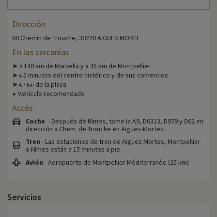
Dirección
60 Chemin de Trouche, 30220 AIGUES MORTE
En las cercanías
➤
140 km de Marsella y a 35 km de Montpellier.
A
➤
5 minutos del centro histórico y de sus comercios
A
➤
de la playa
A
7 km
Vehículo recomendado
➤
Accès
Coche
- Después de Nîmes, tome la A9, D6313, D979 y D62 en
dirección a Chem. de Trouche en Aigues-Mortes.
Tren
- Las estaciones de tren de Aigues Mortes, Montpellier
o Nîmes están a 15 minutos a pie.
Avión
- Aeropuerto de Montpellier Méditerranée (25 km)
Servicios