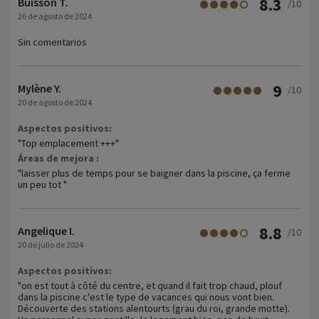
8.3
Buisson T.
/10
26 de agosto de 2024
Sin comentarios
9
Mylène Y.
/10
20 de agosto de 2024
Aspectos positivos:
"Top emplacement +++"
Áreas de mejora :
"laisser plus de temps pour se baigner dans la piscine, ça ferme
un peu tot "
8.8
Angelique I.
/10
20 de julio de 2024
Aspectos positivos:
"on est tout à côté du centre, et quand il fait trop chaud, plouf
dans la piscine c'est le type de vacances qui nous vont bien.
Découverte des stations alentourts (grau du roi, grande motte).