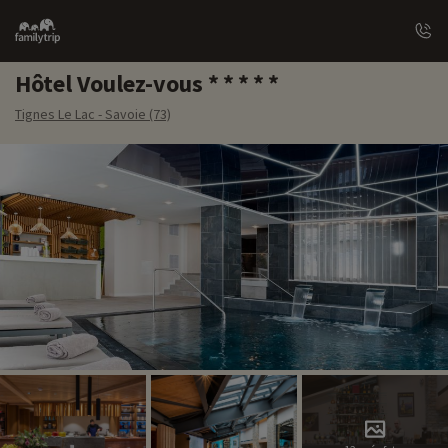
Family
trip
Hôtel Voulez-vous
Tignes Le Lac - Savoie (73)