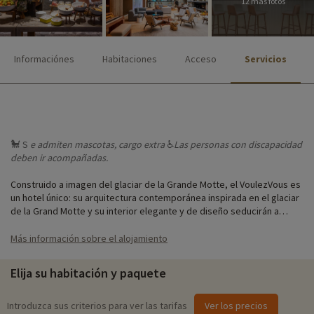
12 más fotos
Informaciónes
Habitaciones
Acceso
Servicios
🐩 S
e admiten
mascotas, cargo extra
♿
Las personas
con discapacidad
deben ir acompañadas.
Construido a imagen del glaciar de la Grande Motte, el VoulezVous es
un hotel único: su arquitectura contemporánea inspirada en el glaciar
de la Grand Motte y su interior elegante y de diseño seducirán a
familias y parejas que buscan una experiencia inolvidable en la
montaña.
Más información sobre el alojamiento
Situado a sólo 50 m de las pistas y a 200 m de los remontes, goza de
Elija su habitación y paquete
una ubicación ideal para disfrutar de un magnífico día de esquí o
senderismo en la zona de Tignes-Val d'Isère. El amplio y elegante
salón de esquí está diseñado pensando en su comodidad.
Introduzca sus criterios para ver las tarifas
Ver los precios