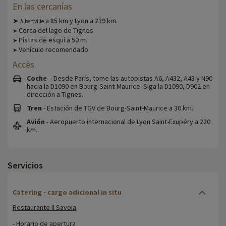
En las cercanías
➤
a 85 km y Lyon a 239 km.
Albertville
Cerca del lago de Tignes
➤
Pistas de esquí a 50 m.
➤
Vehículo recomendado
➤
Accès
Coche
- Desde París, tome las autopistas A6, A432, A43 y N90
hacia la D1090 en Bourg-Saint-Maurice. Siga la D1090, D902 en
dirección a Tignes.
Tren
- Estación de TGV de Bourg-Saint-Maurice a 30 km.
Avión
- Aeropuerto internacional de Lyon Saint-Exupéry a 220
km.
Servicios
Catering - cargo adicional in situ
Restaurante Il Savoia
- Horario de apertura