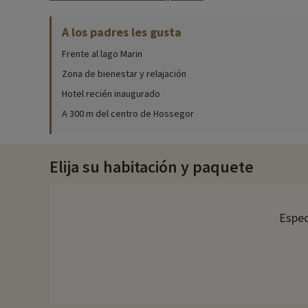
Para obtener información precisa sobre las actividades disponi
A los padres les gusta
Acceda al spa Les Bains du Lac para disfrutar de un momento 
Relájese en el solarium de 90 m2 bajo el sol de Hossegor.
Frente al lago Marin
El restaurante
Zona de bienestar y relajación
Hotel recién inaugurado
Descubra dos restaurantes: La Rotonde y La Belle Epoque. En L
restaurante La Belle Epoque, con vistas al lago Marin, sirve u
A 300 m del centro de Hossegor
Descubrir la región y las actividades en familia
Elija su habitación y paquete
Aproveche su estancia en Hossegor para explorar los alrededores. Pued
Hossegor para descubrir sus elegantes boutiques y mercados l
¿Busca unas vacaciones deportivas? Hossegor tiene fama de se
Espec
En Familytrip descubrimos cada año nuevas actividades famili
línea una vez elegido el alojamiento, ¡y puede descubrirlas
hac
Para más información
- No se admiten animales