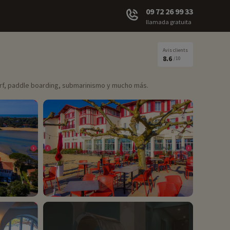
09 72 26 99 33
llamada gratuita
Avis clients
8.6
/10
 surf, paddle boarding, submarinismo y mucho más.