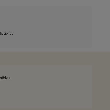
 bebés, etc.),
haga clic aquí.
omasaje, así como tratamientos y masajes con coste adicional.
diaciones
y reservar almuerzos para llevar para sus escapadas. El
piña vasca. Pasee por las calles de
uede jugar al golf en su hermoso y cuidado campo.
nibles
actividades, se pueden reservar con descuento directamente en