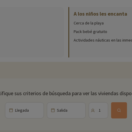
bles in situ (fecha de apertura, edad del club, contenido del paquete para
A los niños les encanta
de relajación garantizado. En el programa: sauna, hammam, bañeras de hidr
Cerca de la playa
Pack bebé gratuito
Actividades náuticas en las inme
a Rotonde podrá degustar platos bistronómicos de la región de Las Landas 
n brunch todos los domingos a mediodía.
e visitar ciudades cercanas como Biarritz y Bayona, o adentrarse en la hermosa cam
ocales. Encontrará ropa de surf, artesanía y mucho más.
r uno de los mejores lugares de Europa para practicar surf. También se p
ifique sus criterios de búsqueda para ver las viviendas dispo
ares cerca de los alojamientos: zoo, acuario, etc. Si ya hemos negociado 
iendo clic aquí!
Llegada
Salida
1