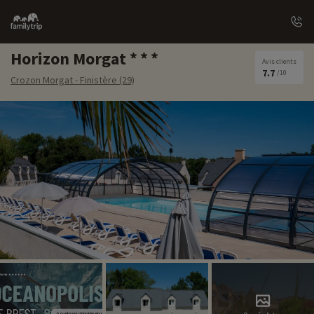
Family
trip
Horizon Morgat
Avis clients
7.7
/10
Crozon Morgat - Finistère (29)