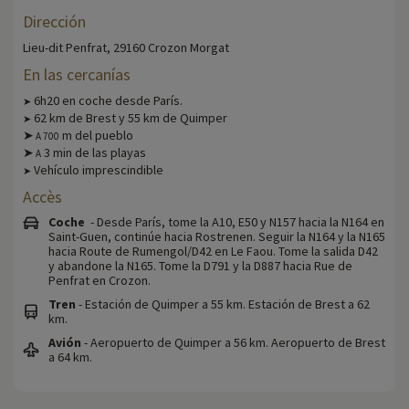
Dirección
Lieu-dit Penfrat, 29160 Crozon Morgat
En las cercanías
6h20 en coche desde París.
➤
62 km de Brest y 55 km de Quimper
➤
➤
m del pueblo
A
700
➤
3 min de las playas
A
Vehículo imprescindible
➤
Accès
Coche
- Desde París, tome la A10, E50 y N157 hacia la N164 en
Saint-Guen, continúe hacia Rostrenen. Seguir la N164 y la N165
hacia Route de Rumengol/D42 en Le Faou. Tome la salida D42
y abandone la N165. Tome la D791 y la D887 hacia Rue de
Penfrat en Crozon.
Tren
- Estación de Quimper a 55 km. Estación de Brest a 62
km.
Avión
- Aeropuerto de Quimper a 56 km. Aeropuerto de Brest
a 64 km.