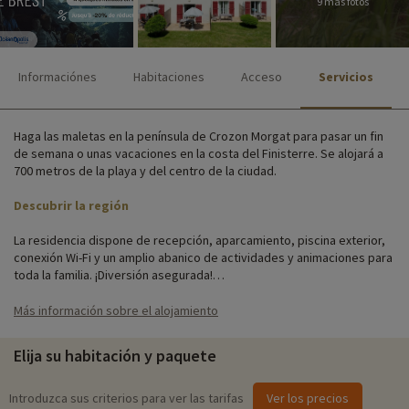
9 más fotos
Informaciónes
Habitaciones
Acceso
Servicios
Haga las maletas en la península de Crozon Morgat para pasar un fin
de semana o unas vacaciones en la costa del Finisterre. Se alojará a
700 metros de la playa y del centro de la ciudad.
Descubrir la región
La residencia dispone de recepción, aparcamiento, piscina exterior,
conexión Wi-Fi y un amplio abanico de actividades y animaciones para
toda la familia. ¡Diversión asegurada!
La residencia se compone de 95 cabañas repartidas en varios
Más información sobre el alojamiento
bloques. Los alojamientos son nuevos y confortables. Totalmente
equipados, pueden alojar hasta 8 personas, por lo que son ideales
Elija su habitación y paquete
para familias.
Actividades familiares in situ
Introduzca sus criterios para ver las tarifas
Ver los precios