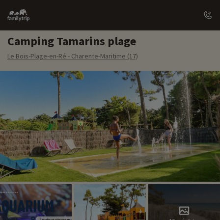
Family
trip
Camping Tamarins plage
Le Bois-Plage-en-Ré - Charente-Maritime (17)