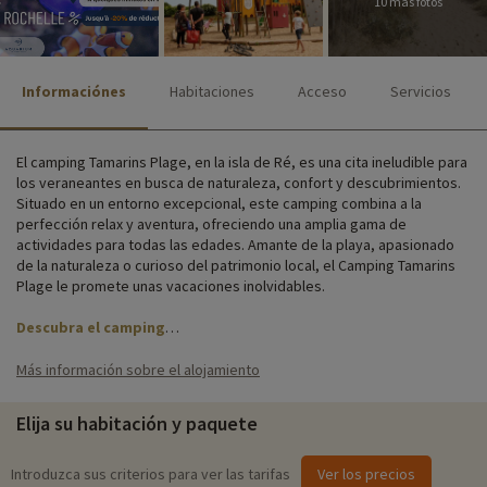
10 más fotos
Informaciónes
Habitaciones
Acceso
Servicios
El camping Tamarins Plage, en la isla de Ré, es una cita ineludible para
los veraneantes en busca de naturaleza, confort y descubrimientos.
Situado en un entorno excepcional, este camping combina a la
perfección relax y aventura, ofreciendo una amplia gama de
actividades para todas las edades. Amante de la playa, apasionado
de la naturaleza o curioso del patrimonio local, el Camping Tamarins
Plage le promete unas vacaciones inolvidables.
Descubra el camping
Las actividades de ocio están disponibles in situ y los chorros de
Más información sobre el alojamiento
agua añaden un toque de frescor y entretenimiento. La playa cercana
es fácilmente accesible en coche. Los niños también pueden
Elija su habitación y paquete
disfrutar de las actividades que se ofrecen en julio y agosto gracias
al club infantil y juvenil. Por último, pero no por ello menos
importante, el depósito de pan, la lavandería y el aparcamiento
Introduzca sus criterios para ver las tarifas
Ver los precios