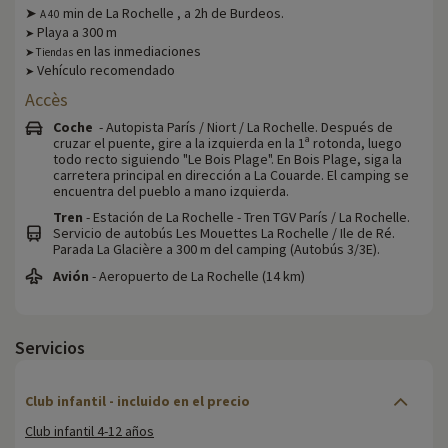
➤
min de La Rochelle , a 2h de Burdeos.
A 40
Playa a 300 m
➤
en las inmediaciones
➤ Tiendas
Vehículo recomendado
➤
Accès
Coche
- Autopista París / Niort / La Rochelle. Después de
cruzar el puente, gire a la izquierda en la 1ª rotonda, luego
todo recto siguiendo "Le Bois Plage". En Bois Plage, siga la
carretera principal en dirección a La Couarde. El camping se
encuentra del pueblo a mano izquierda.
Tren
- Estación de La Rochelle - Tren TGV París / La Rochelle.
Servicio de autobús Les Mouettes La Rochelle / Ile de Ré.
Parada La Glacière a 300 m del camping (Autobús 3/3E).
Avión
- Aeropuerto de La Rochelle (14 km)
Servicios
Club infantil - incluido en el precio
Club infantil 4-12 años