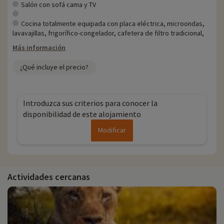
Cada año, en Familytrip descubrimos nuevas actividades familiares
Salón con sofá cama y TV
cerca de nuestros alojamientos: zoo, acuario, etc. Si ya hemos
negociado actividades, se pueden reservar con descuento
Cocina totalmente equipada con placa eléctrica, microondas,
directamente en línea después de haber elegido su alojamiento, ¡y
lavavajillas, frigorífico-congelador, cafetera de filtro tradicional,
puede descubrirlas
haciendo clic aquí!
Más información
Para más información
¿Qué incluye el precio?
- Se aceptan mascotas, con coste adicional
Introduzca sus criterios para conocer la
disponibilidad de este alojamiento
Modificar
Actividades cercanas