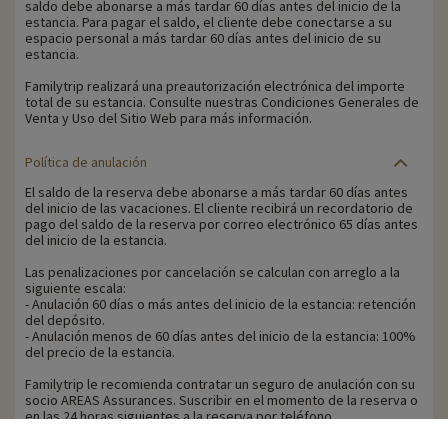
saldo debe abonarse a más tardar 60 días antes del inicio de la
estancia. Para pagar el saldo, el cliente debe conectarse a su
espacio personal a más tardar 60 días antes del inicio de su
estancia.
Familytrip realizará una preautorización electrónica del importe
total de su estancia. Consulte nuestras Condiciones Generales de
Venta y Uso del Sitio Web para más información.
Política de anulación
El saldo de la reserva debe abonarse a más tardar 60 días antes
del inicio de las vacaciones. El cliente recibirá un recordatorio de
pago del saldo de la reserva por correo electrónico 65 días antes
del inicio de la estancia.
Las penalizaciones por cancelación se calculan con arreglo a la
siguiente escala:
- Anulación 60 días o más antes del inicio de la estancia: retención
del depósito.
- Anulación menos de 60 días antes del inicio de la estancia: 100%
del precio de la estancia.
Familytrip le recomienda contratar un seguro de anulación con su
socio AREAS Assurances. Suscribir en el momento de la reserva o
en las 24 horas siguientes a la reserva por teléfono.