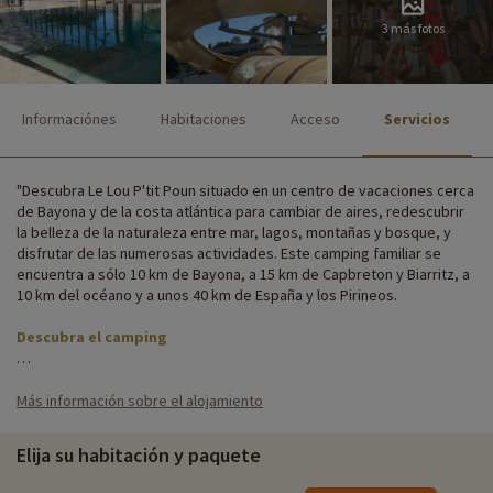
3 más fotos
Informaciónes
Habitaciones
Acceso
Servicios
"Descubra Le Lou P'tit Poun situado en un centro de vacaciones cerca
de Bayona y de la costa atlántica para cambiar de aires, redescubrir
la belleza de la naturaleza entre mar, lagos, montañas y bosque, y
disfrutar de las numerosas actividades. Este camping familiar se
encuentra a sólo 10 km de Bayona, a 15 km de Capbreton y Biarritz, a
10 km del océano y a unos 40 km de España y los Pirineos.
Descubra el camping
En un parque florido de 7 hectáreas, podrá alquilar casas móviles o
cabañas con cocina, ducha y terraza. Para las parejas que buscan una
Más información sobre el alojamiento
experiencia más original, hay tiendas "listas para acampar" sobre
pilotes. También hay 168 parcelas si quiere traer su propia tienda.
Elija su habitación y paquete
El camping está junto al mar, y los numerosos servicios in situ le