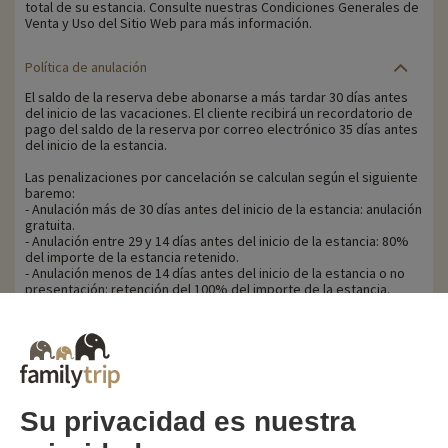
total de su estancia. Consulte nuestras Condiciones Generales de
Venta y Uso del Sitio Web para más información.
Política de anulación
El saldo de la reserva debe abonarse a más tardar 30 días antes
del inicio de las vacaciones. El cliente recibirá un recordatorio de
pago del saldo de la reserva por correo electrónico 35 días antes
del inicio de la estancia.
Las penalizaciones por cancelación se calculan según el siguiente
baremo:
- Anulación más de 30 días antes del inicio de la estancia: anulación
gratuita.
- Anulación entre 29 y 14 días antes del inicio de la estancia: 80%
del importe de la estancia retenido.
- Anulación menos de 14 días antes del inicio de la estancia o no
presentación: retención del 100% del importe de la estancia.
Familytrip le recomienda contratar un seguro de anulación con su
socio AREAS Assurances. Contrátelo en el momento de la reserva
o en las 24 horas siguientes por teléfono.
Su privacidad es nuestra