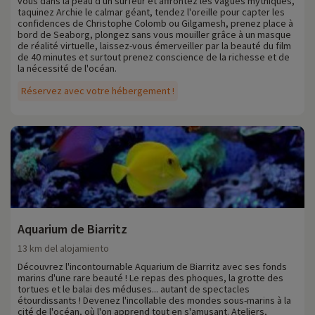
vous dans la peau d'un surfeur et affrontez les vagues mythiques,
taquinez Archie le calmar géant, tendez l'oreille pour capter les
confidences de Christophe Colomb ou Gilgamesh, prenez place à
bord de Seaborg, plongez sans vous mouiller grâce à un masque
de réalité virtuelle, laissez-vous émerveiller par la beauté du film
de 40 minutes et surtout prenez conscience de la richesse et de
la nécessité de l'océan.
Réservez avec votre hébergement !
Aquarium de Biarritz
13 km del alojamiento
Découvrez l'incontournable Aquarium de Biarritz avec ses fonds
marins d'une rare beauté ! Le repas des phoques, la grotte des
tortues et le balai des méduses... autant de spectacles
étourdissants ! Devenez l'incollable des mondes sous-marins à la
cité de l'océan, où l'on apprend tout en s'amusant. Ateliers,