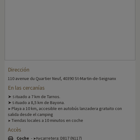
Dirección
110 avenue du Quartier Neuf, 40390 St-Martin-de-Seignanx
En las cercanías
➤
ituado a 7 km de Tarnos.
S
➤
ituado a 8,5 km de Bayona.
S
Playa a 10 km, accesible en autobús lanzadera gratuito con
➤
salida desde el camping
Tiendas locales a 10 minutos en coche
➤
Accès
Coche
-
carretera: D817 (N117)
➤Por