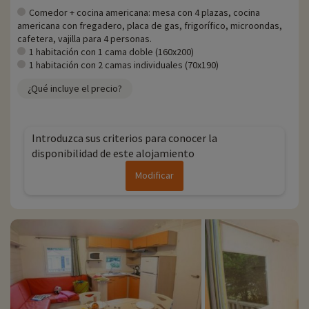
negociado actividades, puede reservarlas con descuento
Comedor + cocina americana: mesa con 4 plazas, cocina
directamente en línea una vez elegido su alojamiento, ¡y puede
americana con fregadero, placa de gas, frigorífico, microondas,
descubrirlas
haciendo clic aquí!
cafetera, vajilla para 4 personas.
1 habitación con 1 cama doble (160x200)
Para más información
1 habitación con 2 camas individuales (70x190)
- Se aceptan mascotas, con coste adicional
¿Qué incluye el precio?
Introduzca sus criterios para conocer la
disponibilidad de este alojamiento
Modificar