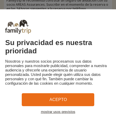
Familytrip le recomienda contratar un seguro de anulación con su
socio AREAS Assurances. Suscribir en el momento de la reserva o
en las 24 horas siguientes a la reserva por teléfono.
Para los clientes beneficiarios de la ayuda VACAF, en caso de
anulación, VACAF retirará su ayuda y se aplicarán las
penalizaciones por anulación anteriormente mencionadas sobre
el importe total de la estancia.
Su privacidad es nuestra
prioridad
Familytrip
© 2026 Familytrip
¿Quiénes somos?
Condiciones generales y política de privacidad
Nosotros y nuestros socios procesamos sus datos
personales para mostrarle publicidad, comprender a nuestra
Lo que la prensa dice de nosotros
Socios
FAQ
Blog
Mapa del sitio
audiencia y ofrecerle una experiencia de usuario
personalizada. Usted puede elegir quién utiliza sus datos
personales y con qué fin. También puede cambiar la
Pago seguro
dirigido por Sooyoos
configuración de las cookies en cualquier momento.
Llámenos al
¿Necesitas ayuda?
ACEPTO
09 72 26 99 33
mostrar usos previstos