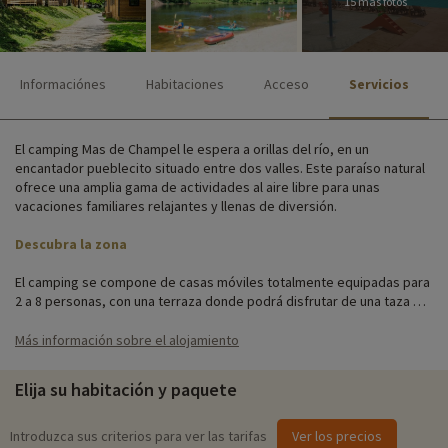
15 más fotos
Informaciónes
Habitaciones
Acceso
Servicios
El camping Mas de Champel le espera a orillas del río, en un
encantador pueblecito situado entre dos valles. Este paraíso natural
ofrece una amplia gama de actividades al aire libre para unas
vacaciones familiares relajantes y llenas de diversión.
Descubra la zona
El camping se compone de casas móviles totalmente equipadas para
2 a 8 personas, con una terraza donde podrá disfrutar de una taza de
café al sol por la mañana. Situado en Les Ollières sur Eyrieux, este
tranquilo pueblo está rodeado de magníficos paisajes.
Más información sobre el alojamiento
Actividades familiares in situ
Elija su habitación y paquete
Para obtener información detallada sobre las actividades disponibles
in situ (fechas de apertura, edades de los clubes, contenido de los
Introduzca sus criterios para ver las tarifas
Ver los precios