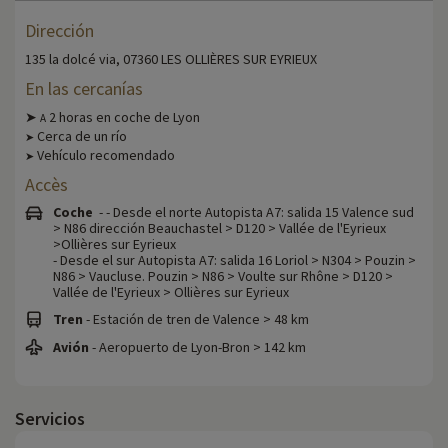
Dirección
135 la dolcé via, 07360 LES OLLIÈRES SUR EYRIEUX
En las cercanías
➤
2 horas en coche de Lyon
A
Cerca de un río
➤
Vehículo recomendado
➤
Accès
Coche
- - Desde el norte Autopista A7: salida 15 Valence sud
> N86 dirección Beauchastel > D120 > Vallée de l'Eyrieux
>Ollières sur Eyrieux
- Desde el sur Autopista A7: salida 16 Loriol > N304 > Pouzin >
N86 > Vaucluse. Pouzin > N86 > Voulte sur Rhône > D120 >
Vallée de l'Eyrieux > Ollières sur Eyrieux
Tren
- Estación de tren de Valence > 48 km
Avión
- Aeropuerto de Lyon-Bron > 142 km
Servicios