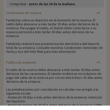
Comprobar :
antes de las 10 de la mañana.
Condiciones de reserva
Familytrip cobra un depósito en el momento de la reserva. El
saldo debe abonarse a más tardar 30 días antes del inicio de la
estancia. Para pagar el saldo, el cliente debe conectarse a su
espacio personal a más tardar 30 días antes del inicio de su
estancia.
Familytrip realizará una preautorización electrónica del importe
total de su estancia. Consulte nuestras Condiciones Generales de
Venta y Uso del Sitio Web para más información.
Política de anulación
El saldo de la reserva debe abonarse a más tardar 30 días antes
del inicio de las vacaciones. El cliente recibirá un recordatorio de
pago del saldo de la reserva por correo electrónico 35 días antes
del inicio de la estancia.
Las penalizaciones por cancelación se calculan con arreglo a la
siguiente escala:
- Anulación 30 días o más antes del inicio de la estancia: retención
del depósito.
- Anulación menos de 30 días antes del inicio de la estancia: 100%
del precio de la estancia.