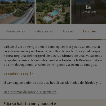
15 más fotos
Informaciónes
Habitaciones
Acceso
Servicios
Diríjase al verde Périgord en el camping Les Gorges du Chambon. En
un entorno verde y exuberante, a orillas del río Tardoire y del Parque
Natural Regional del Perigord-Limousin. Disfrutará de unas vacaciones
relajantes y llenas de descubrimientos al borde de la Dordoña. Estará
a 31 km de Angulema, a 72 km de Périgueux y a 80 km de Limoges.
Descubrir la región
El camping se extiende sobre 27 hectáreas plantadas de árboles y
arbustos. Se hace hincapié en la preservación de la naturaleza y el
respeto del medio ambiente. El camping dispone de todos los
Más información sobre el alojamiento
servicios necesarios para una estancia agradable: restaurante, bar,
zona de piscina, aparcamiento, tienda de comestibles y lavandería.
Elija su habitación y paquete