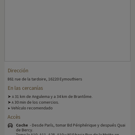
Dirección
861 rue de la tardoire, 16220 Eymouthiers
En las cercanías
➤
31 km de Angulema y a 34 km de Brantôme.
A
➤
30 min de los comercios.
A
Vehículo recomendado
➤
Accès
Coche
- Desde París, tomar Bd Périphérique y después Quai
de Bercy.
Tome la A10, A11, A28, A10 y N10 hacia Rue de la Motte en