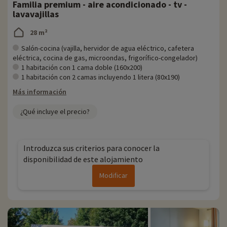
Familia premium - aire acondicionado - tv -
En los alrededores, también podrá practicar piragüismo y kayak en el
lavavajillas
río Tardoire, escalada de árboles y equitación. Para los más
aventureros, el océano está a sólo 2 horas en coche del camping.
28 m²
Para los más golosos, no deje de probar las deliciosas
especialidades regionales.
Salón-cocina (vajilla, hervidor de agua eléctrico, cafetera
eléctrica, cocina de gas, microondas, frigorífico-congelador)
Todos los años, en Familytrip descubrimos nuevas actividades
1 habitación con 1 cama doble (160x200)
familiares cerca de nuestros alojamientos: zoo, acuario, etc. Si ya
1 habitación con 2 camas incluyendo 1 litera (80x190)
hemos negociado actividades, se pueden reservar con descuento
Más información
directamente en línea una vez elegido el alojamiento, ¡y puede
descubrirlas
haciendo clic aquí!
¿Qué incluye el precio?
Para más información
- Se aceptan mascotas, con coste adicional
Introduzca sus criterios para conocer la
- Las personas con movilidad reducida deben ir acompañadas
disponibilidad de este alojamiento
Modificar