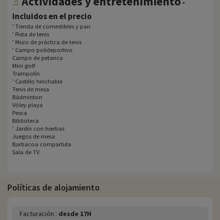
Actividades y entretenimiento
♫
-
incluidos en el precio
' Tienda de comestibles y pan
' Pista de tenis
' Muro de práctica de tenis
' Campo polideportivo
Campo de petanca
Mini golf
Trampolín
' Castillo hinchable
Tenis de mesa
Bádminton
Vóley playa
Pesca
Biblioteca
' Jardín con hierbas
Juegos de mesa
Barbacoa compartida
Sala de TV
Políticas de alojamiento
Facturación :
desde 17H