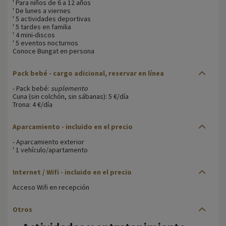
' Para niños de 6 a 12 años
' De lunes a viernes
' 5 actividades deportivas
' 5 tardes en familia
' 4 mini-discos
' 5 eventos nocturnos
Conoce Bungat en persona
Pack bebé - cargo adicional, reservar en línea
- Pack bebé:
suplemento
Cuna (sin colchón, sin sábanas): 5 €/día
Trona: 4 €/día
Aparcamiento - incluido en el precio
- Aparcamiento exterior
' 1 vehículo/apartamento
Internet / Wifi - incluido en el precio
Acceso Wifi en recepción
Otros