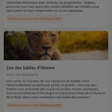
Charentes-Maritimes avec enfants. Au programme : requins,
En Familytrip descubrimos cada año nuevas actividades familiares
poissons scie mais aussi des visites dédiées aux enfants pour
cerca de nuestros alojamientos: zoológicos, acuarios, etc. Si ya
tout savoir et tout comprendre sur la vie aquatique.
hemos negociado actividades, puede reservarlas con descuento
Réservez avec votre hébergement !
directamente en línea después de elegir su alojamiento,
¡haciendo
clic aquí!
Para más información
- Se aceptan mascotas, con coste adicional
- Las personas con movilidad reducida deben ir acompañadas
Zoo des Sables d'Olonne
34 km del alojamiento
Une sortie au Zoo lors de vos vacances en famille c'est
l'émerveillement assuré pour petits et grands. L'écozoo des
Sables vous présente des espèces locales et plus exotiques,
tout en sensibilisant à l’écologie et à la préservation de la faune et
de la flore. Nous vous souhaitons une belle découverte !
Réservez avec votre hébergement !