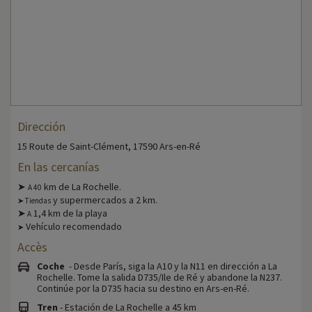
Dirección
15 Route de Saint-Clément, 17590 Ars-en-Ré
En las cercanías
➤
km de La Rochelle.
A 40
y supermercados a 2 km.
➤ Tiendas
➤
1,4 km de la playa
A
Vehículo recomendado
➤
Accès
Coche
- Desde París, siga la A10 y la N11 en dirección a La
Rochelle. Tome la salida D735/Ile de Ré y abandone la N237.
Continúe por la D735 hacia su destino en Ars-en-Ré.
Tren
- Estación de La Rochelle a 45 km