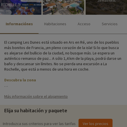
28 más fotos
Informaciónes
Habitaciones
Acceso
Servicios
El camping Les Dunes está situado en Ars en Ré, uno de los pueblos
más bonitos de Francia, ¡en pleno corazón de la isla! Si lo que busca
es alejarse del bullicio de la ciudad, no busque más. Le espera un
auténtico remanso de paz... A sólo 1,4 km de la playa, podrá darse un
baño y descansar sin límites. No se pierda una excursión a La
Rochelle, que está a menos de una hora en coche.
Descubra la zona
El camping dispone de todas las instalaciones y servicios necesarios
para una estancia agradable: piscina, snack bar/bar, lavandería,
Más información sobre el alojamiento
aparcamiento, servicio de alquiler de bicicletas y zonas de juegos.
Elija su habitación y paquete
Se alojará en mobil-homes totalmente equipados, prácticos y
confortables, situados en un terreno plantado de flores y árboles.
Cada mobil-home dispone de su propia terraza, perfecta para
Introduzca sus criterios para ver las tarifas
Ver los precios