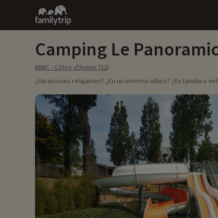
Family
trip
Camping Le Panorami
BINIC - Côtes-d'Armor (22)
¿Vacaciones relajantes? ¿En un entorno idílico? ¿En familia o en