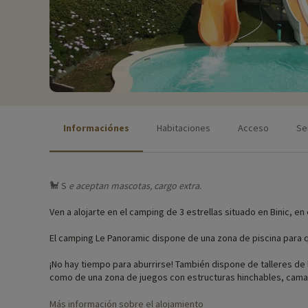
Informaciónes
Habitaciones
Acceso
Se
🐩 S
e aceptan
mascotas, cargo extra.
Ven a alojarte en el camping de 3 estrellas situado en Binic, en 
El camping Le Panoramic dispone de una zona de piscina para q
¡No hay tiempo para aburrirse! También dispone de talleres de l
como de una zona de juegos con estructuras hinchables, camas
Anime sus vacaciones con animaciones diurnas y nocturnas: ve
Más información sobre el alojamiento