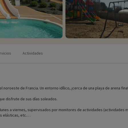
rvicios
Actividades
el noroeste de Francia. Un entorno idílico, ¡cerca de una playa de arena fina
ue disfrute de sus días soleados.
unes a viernes, supervisados por monitores de actividades (actividades manu
 elásticas, etc.
ladas animadas, karokés, veladas temáticas, tardes de bingo, etc.