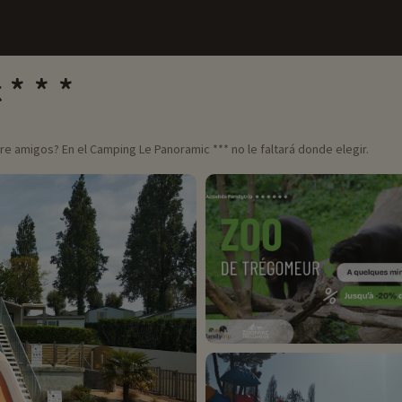
c
tre amigos? En el Camping Le Panoramic *** no le faltará donde elegir.