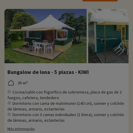
♥i
Nuestra actividad favorita
- suplemento
- Parc Walygator Sud Ouest
: Abierto del 15 de abril al 5 de noviembre de 2023
' Situado a 30 minutos en coche del camping
' Parque temático familiar para todas las edades
Bungalow de lona - 5 plazas - KIWI
' Precios : Adultos (a partir de 11 años) desde 30 euros - mayores de 65 años
desde 23 euros
' Niños (de 4 a 10 años) desde 25 euros y personas con discapacidad desde 22
25 m²
euros
Cocina/salón con frigorífico de sobremesa, placa de gas de 2
' Entrada gratuita para mujeres embarazadas
fuegos, cafetera, tendedero
' Entrada gratuita para niños menores de 4 años
Dormitorio con cama de matrimonio (140 cm), somier y colchón
de láminas, armario, estanterías
Dormitorio con 3 camas individuales (1 litera), somier y colchón
de láminas, armario, estanterías
Más información