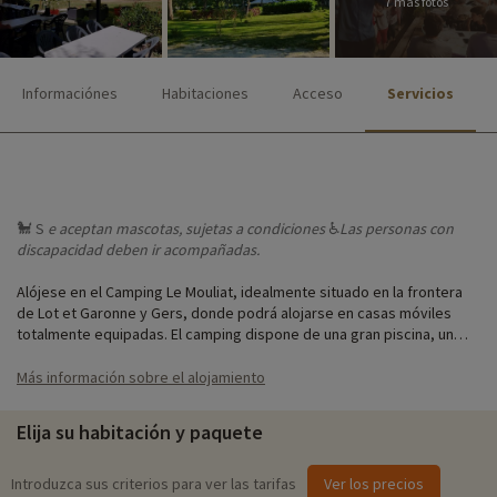
7 más fotos
Informaciónes
Habitaciones
Acceso
Servicios
🐩 S
e aceptan
mascotas, sujetas a condiciones
♿
Las personas
con
discapacidad deben ir acompañadas.
Alójese en el Camping Le Mouliat, idealmente situado en la frontera
de Lot et Garonne y Gers, donde podrá alojarse en casas móviles
totalmente equipadas. El camping dispone de una gran piscina, un
bar/snack bar y una zona de juegos (campos de fútbol, voleibol,
petanca, baloncesto, ping-pong, cama elástica, etc.). También hay
Más información sobre el alojamiento
animación en temporada, así como numerosas rutas de senderismo y
lugares de pesca en las inmediaciones.
Elija su habitación y paquete
Introduzca sus criterios para ver las tarifas
Ver los precios