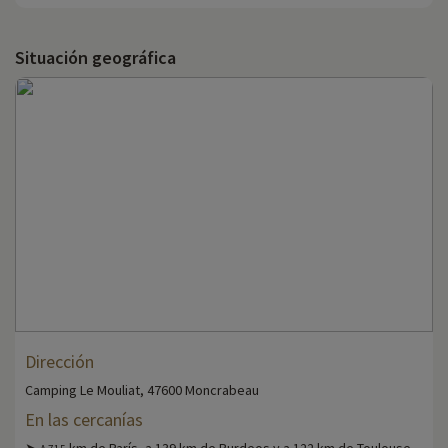
Situación geográfica
Dirección
Camping Le Mouliat, 47600 Moncrabeau
En las cercanías
➤
km de París, a 139 km de Burdeos y a 122 km de Toulouse.