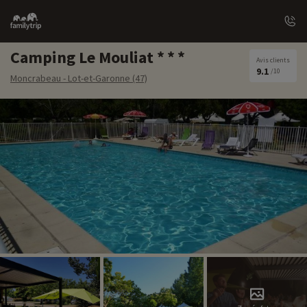
Family
trip
Camping Le Mouliat
Avis clients
9.1
/10
Moncrabeau - Lot-et-Garonne (47)