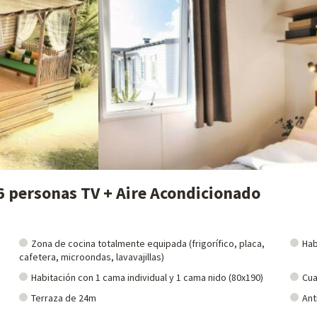
familiares cerca de los alojamientos: zoo, acuario, etc. Si ya hemos neg
e descubrirlas
haciendo clic aquí!
 6 personas TV + Aire Acondicionado
Zona de cocina totalmente equipada (frigorífico, placa,
Hab
cafetera, microondas, lavavajillas)
Habitación con 1 cama individual y 1 cama nido (80x190)
Cua
Terraza de 24m
Ant