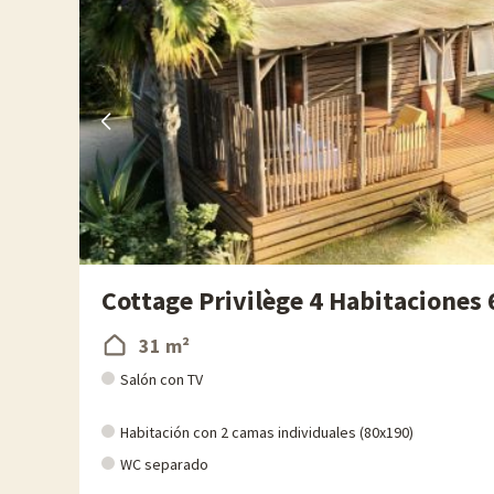
gran variedad de aves y plantas.
Todos los años, en Familytrip descubrimos nuevas actividades 
directamente en línea una vez elegido el alojamiento, ¡y pued
Para más información
- Se aceptan mascotas, con coste adicional
Cottage Privilège 4 Habitaciones
31 m²
Salón con TV
Habitación con 2 camas individuales (80x190)
WC separado