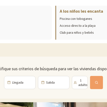
A los niños les encanta
ibles in situ (fechas de apertura, edades de los clubes, contenido de los 
Piscina con toboganes
gos acuáticos. Podrá disfrutar de ellas durante toda su estancia... ¿Está
Acceso directo a la playa
y una pista polideportiva y mesas de ping-pong in situ, así como una sala
Club para niños y bebés
pequeños.
n acceso al club, cuyo programa incluye numerosas actividades (búsqueda d
eportivas durante el día y por la noche, así como veladas de baile, karaoke,
ifique sus criterios de búsqueda para ver las viviendas dispo
a, sus variados deportes náuticos y su animado puerto deportivo. También 
a con sus propias características. Entre las más populares están Grande C
as poco profundas, y Plage Richelieu, ideal para practicar deportes acuáti
1
Llegada
Salida
 d'Agde. Esta ciudad histórica es conocida por su rico patrimonio arquitec
adulto
dores.
ra todos los gustos. Además de deportes náuticos como vela, moto acuátic
edores de Cap d'Agde ofrecen magníficos paisajes naturales, como la reser