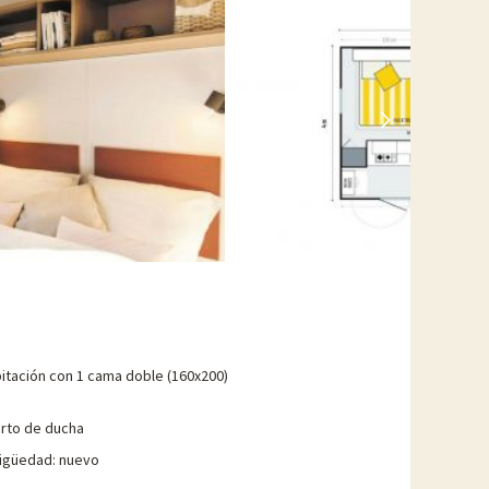
ociado actividades, se pueden reservar con descuento
itación con 1 cama doble (160x200)
rto de ducha
igüedad: nuevo