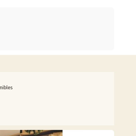
paquetes para bebés, etc.),
haga clic aquí.
 preparado para sus mejores toboganes?
 de musculación de libre acceso. También hay una sala de
el tesoro, juegos de construcción, actividades para descubrir
 bingo... Es imposible aburrirse en el Camping de la Clape
nibles
cuenta con una amplia oferta de restaurantes, bares, tiendas y
onque, una playa de arena negra bordeada de acantilados, Plage
cos como moto acuática y windsurf. Cerca de Cap d'Agde se
tónico, que incluye la catedral de Saint-Étienne, las murallas
a y submarinismo, podrá disfrutar de parques acuáticos,
va natural de Bagnas, una vasta zona virgen que alberga una