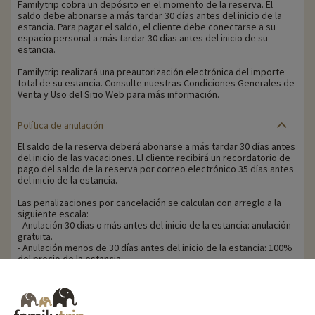
Familytrip cobra un depósito en el momento de la reserva. El
saldo debe abonarse a más tardar 30 días antes del inicio de la
estancia. Para pagar el saldo, el cliente debe conectarse a su
espacio personal a más tardar 30 días antes del inicio de su
estancia.
Familytrip realizará una preautorización electrónica del importe
total de su estancia. Consulte nuestras Condiciones Generales de
Venta y Uso del Sitio Web para más información.
Política de anulación
El saldo de la reserva deberá abonarse a más tardar 30 días antes
del inicio de las vacaciones. El cliente recibirá un recordatorio de
pago del saldo de la reserva por correo electrónico 35 días antes
del inicio de la estancia.
Las penalizaciones por cancelación se calculan con arreglo a la
siguiente escala:
- Anulación 30 días o más antes del inicio de la estancia: anulación
gratuita.
- Anulación menos de 30 días antes del inicio de la estancia: 100%
del precio de la estancia.
Familytrip le recomienda contratar un seguro de anulación con su
socio AREAS Assurances. Contrátelo en el momento de la reserva
o en las 24 horas siguientes por teléfono.