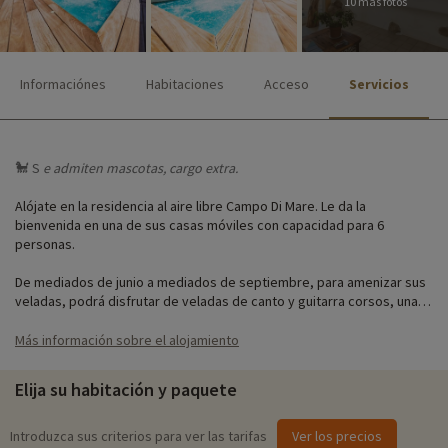
10 más fotos
Informaciónes
Habitaciones
Acceso
Servicios
🐩 S
e admiten
mascotas, cargo extra.
Alójate en la residencia al aire libre Campo Di Mare. Le da la
bienvenida en una de sus casas móviles con capacidad para 6
personas.
De mediados de junio a mediados de septiembre, para amenizar sus
veladas, podrá disfrutar de veladas de canto y guitarra corsos, una
inmersión en la cultura corsa.
Más información sobre el alojamiento
Novedad para 2021: una nueva sala de juegos recreativos con 6
juegos a su disposición: terminal arcade con 3.500 juegos, juegos de
Elija su habitación y paquete
tiro, boxeo, air hockey y carreras de coches, ¡todo muy divertido!
Nuestra actividad favorita
Introduzca sus criterios para ver las tarifas
Ver los precios
♥i