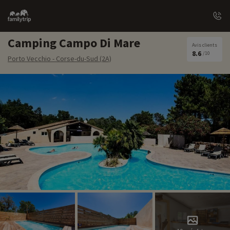
Family
trip
Camping Campo Di Mare
Avis clients
8.6
/10
Porto Vecchio - Corse-du-Sud (2A)