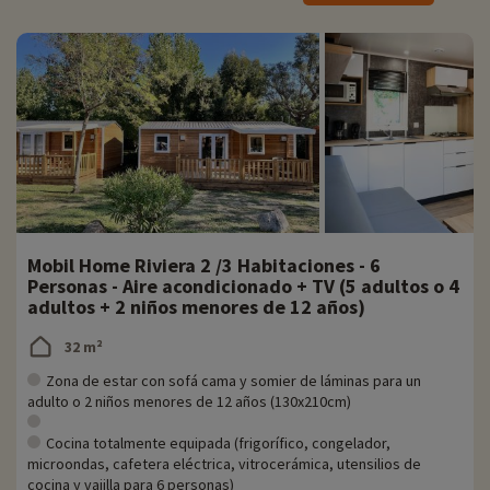
-
Parque de aventuras Porto Vecchio
:
abierto todos los días
' Situado a 15 minutos de la residencia en coche
' Curso de escalada de árboles para todos los niveles
' Situado en un bosque de eucaliptos
' Precios: desde 20 euros/adulto y 10 euros/niño*.
* ' Precios dados a título indicativo
Mobil Home Riviera 2 /3 Habitaciones - 6
Personas - Aire acondicionado + TV (5 adultos o 4
adultos + 2 niños menores de 12 años)
32 m²
Zona de estar con sofá cama y somier de láminas para un
adulto o 2 niños menores de 12 años (130x210cm)
Cocina totalmente equipada (frigorífico, congelador,
microondas, cafetera eléctrica, vitrocerámica, utensilios de
cocina y vajilla para 6 personas)