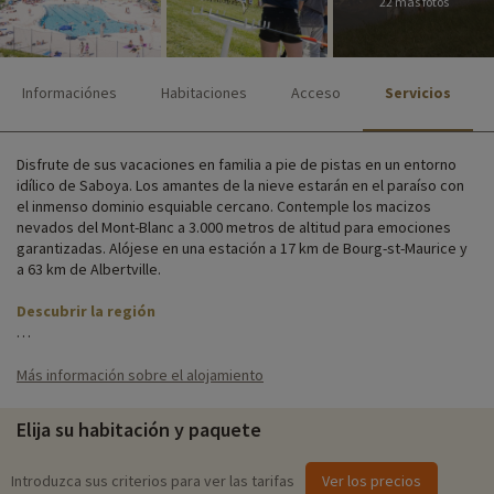
22 más fotos
Informaciónes
Habitaciones
Acceso
Servicios
Disfrute de sus vacaciones en familia a pie de pistas en un entorno
idílico de Saboya. Los amantes de la nieve estarán en el paraíso con
el inmenso dominio esquiable cercano. Contemple los macizos
nevados del Mont-Blanc a 3.000 metros de altitud para emociones
garantizadas. Alójese en una estación a 17 km de Bourg-st-Maurice y
a 63 km de Albertville.
Descubrir la región
Las habitaciones, espaciosas y funcionales, se asignan en función de
la composición de su familia. Están repartidas en 10 plantas
Más información sobre el alojamiento
accesibles por ascensor, y las zonas comunes de la residencia son
de muy alto nivel para una estancia confortable.
Elija su habitación y paquete
Las habitaciones están equipadas con ducha, WC, televisión y Wi-Fi.
En recepción se prestan secadores de pelo. Encontrará servicios
Introduzca sus criterios para ver las tarifas
Ver los precios