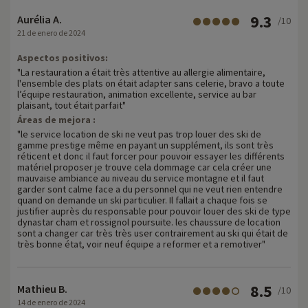
9.3
Aurélia A.
/10
21 de enero de 2024
Aspectos positivos:
"La restauration a était très attentive au allergie alimentaire,
l'ensemble des plats on était adapter sans celerie, bravo a toute
l’équipe restauration, animation excellente, service au bar
plaisant, tout était parfait"
Áreas de mejora :
"le service location de ski ne veut pas trop louer des ski de
gamme prestige même en payant un supplément, ils sont très
réticent et donc il faut forcer pour pouvoir essayer les différents
matériel proposer je trouve cela dommage car cela créer une
mauvaise ambiance au niveau du service montagne et il faut
garder sont calme face a du personnel qui ne veut rien entendre
quand on demande un ski particulier. Il fallait a chaque fois se
justifier auprès du responsable pour pouvoir louer des ski de type
dynastar cham et rossignol poursuite. les chaussure de location
sont a changer car très très user contrairement au ski qui était de
très bonne état, voir neuf équipe a reformer et a remotiver"
8.5
Mathieu B.
/10
14 de enero de 2024