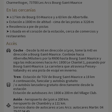
Charmettoger, 73700 Les Arcs Bourg-Saint-Maurice
En las cercanías
➤
17 km de Bourg-St-Maurice y a 63 km de Albertville.
A
Estación a 1800 m de altitud - cima de las pistas a 3226 m
➤
Residencia a pie de pistas
➤
➤
ituada en el corazón de la estación, cerca de comercios y
S
restaurantes
Accès
Coche
- Desde la A6 en dirección a Lyon, tome la A43 en
dirección a Bourg-Saint-Maurice. Continúe hacia
Alberville/Môutiers por la RN90 hasta Bourg Saint Maurice y
siga las indicaciones hacia Arc 1800 Le Chantel 1, pasando por
Bourg-Saint-Maurice. La carretera que atraviesa Peisey-
Vallandry es una pista de esquí en invierno.
Tren
- Estación de TGV de Bourg Saint-Maurice a 18 km
A continuación, funicular y autobús gratuito
/ o autobús lanzadera gratuito directamente desde la
estación
Estación de autobuses Arc 1800 a 200 m del Village Club.
Avión
- Aeropuerto de Lyon a 200 km.
Aeropuerto de Chambéry a 121 km.
Servicio diario de autocares a Les Arcs: autocares Martin: 04
79 07 04 49.