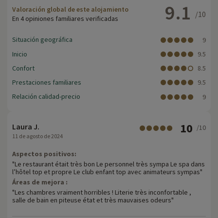
9.1
Valoración global de este alojamiento
/10
- La zona Paradiski
En 4 opiniones familiares verificadas
' Área que une La Plagne, Les Arcs y Peisey Vallandry
' 261 pistas, 425 km de pistas para todos los
Situación geográfica
9
niveles
Inicio
9.5
' Excelente capa de nieve: glaciares y picos de más de 3000 m
Confort
8.5
Para más información
Prestaciones familiares
9.5
Relación calidad-precio
9
- No se admiten animales
- Las personas con discapacidad deben ir acompañadas
10
Laura J.
/10
11 de agosto de 2024
Aspectos positivos:
"Le restaurant était très bon Le personnel très sympa Le spa dans
l’hôtel top et propre Le club enfant top avec animateurs sympas"
Áreas de mejora :
"Les chambres vraiment horribles ! Literie très inconfortable ,
salle de bain en piteuse état et très mauvaises odeurs"