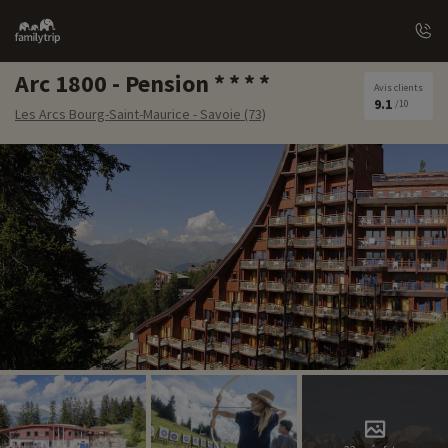
Family
trip
Arc 1800 - Pension
Avis clients
9.1
/10
Les Arcs Bourg-Saint-Maurice - Savoie (73)