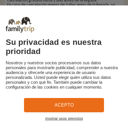
Cancelación gratuita hasta 3 días antes de la llegada.
En caso de cancelación menos de 3 días antes de la llegada, se
retendrá el 100% del importe total de la estancia.
Familytrip le recomienda contratar un seguro de anulación con su
socio AREAS Assurances. Suscribir en el momento de la reserva o
en las 24 horas siguientes a la reserva por teléfono.
Su privacidad es nuestra
prioridad
Familytrip
© 2026 Familytrip
¿Quiénes somos?
Condiciones generales y política de privacidad
Nosotros y nuestros socios procesamos sus datos
personales para mostrarle publicidad, comprender a nuestra
Lo que la prensa dice de nosotros
Socios
FAQ
Blog
Mapa del sitio
audiencia y ofrecerle una experiencia de usuario
personalizada. Usted puede elegir quién utiliza sus datos
personales y con qué fin. También puede cambiar la
Pago seguro
dirigido por Sooyoos
configuración de las cookies en cualquier momento.
Llámenos al
¿Necesitas ayuda?
ACEPTO
09 72 26 99 33
mostrar usos previstos
Ver el alojamiento