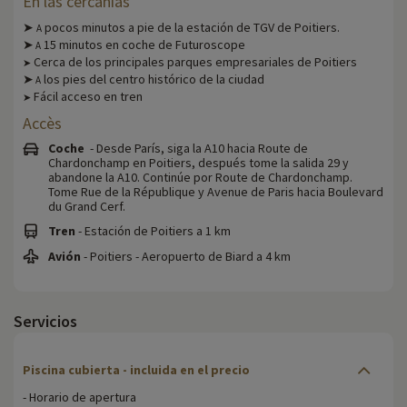
En las cercanías
➤
pocos minutos a pie de la estación de TGV de Poitiers.
A
➤
15 minutos en coche de Futuroscope
A
Cerca de los principales parques empresariales de Poitiers
➤
➤
los pies del centro histórico de la ciudad
A
Fácil acceso en tren
➤
Accès
Coche
- Desde París, siga la A10 hacia Route de
Chardonchamp en Poitiers, después tome la salida 29 y
abandone la A10. Continúe por Route de Chardonchamp.
Tome Rue de la République y Avenue de Paris hacia Boulevard
du Grand Cerf.
Tren
- Estación de Poitiers a 1 km
Avión
- Poitiers - Aeropuerto de Biard a 4 km
Servicios
Piscina cubierta - incluida en el precio
- Horario de apertura