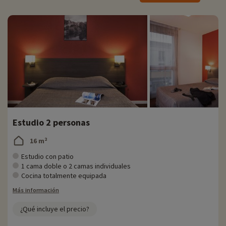
algunos fines de semana fuera de ellas
.
' Situado a 15 minutos en coche de la residencia
' Un parque dedicado al mundo del futuro
' Atracciones y espectáculos para todas las edades
' Precios: adultos desde 42 euros, niños desde 35 euros
' Gratuito para menores de 5 años
Estudio 2 personas
16 m²
Estudio con patio
1 cama doble o 2 camas individuales
Cocina totalmente equipada
Más información
¿Qué incluye el precio?