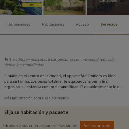
10 más fotos
Informaciónes
Habitaciones
Acceso
Servicios
🐩 S
e admiten
mascotas
♿
Las
personas con movilidad reducida
deben ir acompañadas.
Situado en el centro de la ciudad, el Apparthôtel Poitiers es ideal
para su familia. Los pisos totalmente equipados le permitirán
organizar su estancia con total tranquilidad. El establecimiento le da
la bienvenida todo el año para que disfrute al máximo de los
atractivos de la ciudad. Bonus: ¡la piscina hará las delicias de los
Más información sobre el alojamiento
niños!
Elija su habitación y paquete
Nuestra actividad favorita
♥i
Introduzca sus criterios para ver las tarifas
Ver los precios
- Futuroscope
: abierto todos los días durante las vacaciones escolares y