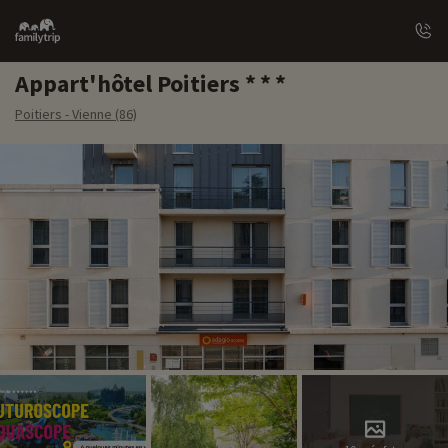
Family
trip
Appart'hôtel Poitiers
Poitiers - Vienne (86)