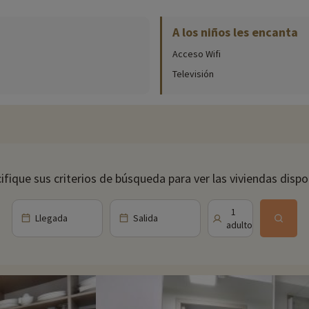
A los niños les encanta
rra, la Luna y el Universo.
mo predecir el tiempo
Acceso Wifi
cine IMAX® en pantalla gigante, un planetario interactivo y muchas actividades par
Televisión
ifique sus criterios de búsqueda para ver las viviendas dispo
1
Llegada
Salida
adulto