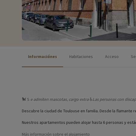
Informaciónes
Habitaciones
Acceso
Se
🐩 S
e admiten
mascotas, cargo extra
♿
Las personas
con disca
Descubre la ciudad de Toulouse en familia. Desde la flamante r
Nuestros apartamentos pueden alojar hasta 6 personas y están
Más información sobre el alojamiento
Nuestras actividades preferidas
♥i